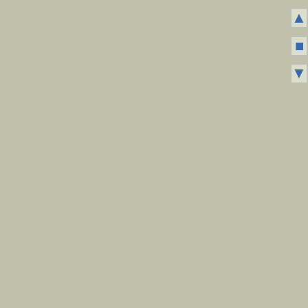
▲
■
▼