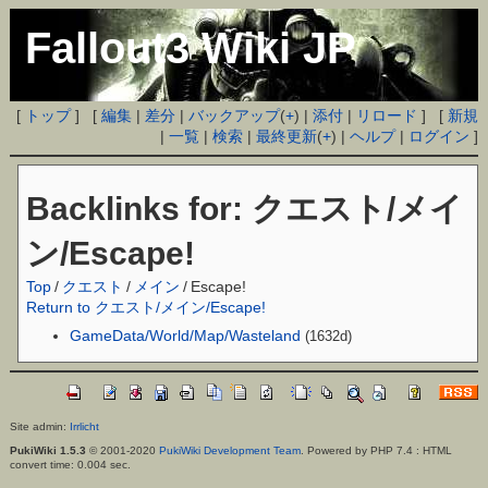
Fallout3 Wiki JP
[
トップ
] [
編集
|
差分
|
バックアップ
(
+
) |
添付
|
リロード
] [
新規
|
一覧
|
検索
|
最終更新
(
+
) |
ヘルプ
|
ログイン
]
Backlinks for: クエスト/メイ
ン/Escape!
Top
/
クエスト
/
メイン
/
Escape!
Return to クエスト/メイン/Escape!
GameData/World/Map/Wasteland
(1632d)
Site admin:
Irrlicht
PukiWiki 1.5.3
© 2001-2020
PukiWiki Development Team
. Powered by PHP 7.4 : HTML
convert time: 0.004 sec.