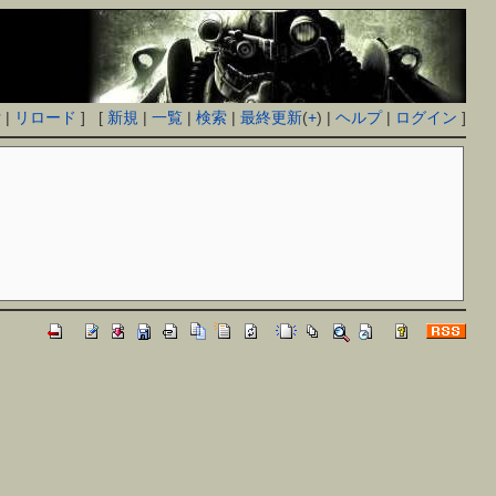
付
|
リロード
] [
新規
|
一覧
|
検索
|
最終更新
(
+
) |
ヘルプ
|
ログイン
]