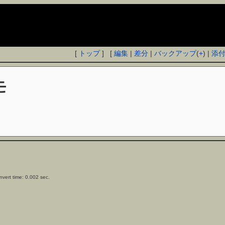
[
トップ
] [
編集
|
差分
|
バックアップ
(
+
) |
添
モ
vert time: 0.002 sec.