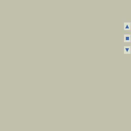
▲
■
▼