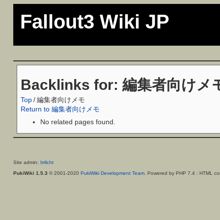
Fallout3 Wiki JP
Backlinks for: 編集者向けメ
Top
/
編集者向けメモ
Return to 編集者向けメモ
No related pages found.
Site admin:
Irrlicht
PukiWiki 1.5.3
© 2001-2020
PukiWiki Development Team
. Powered by PHP 7.4 : HTML con