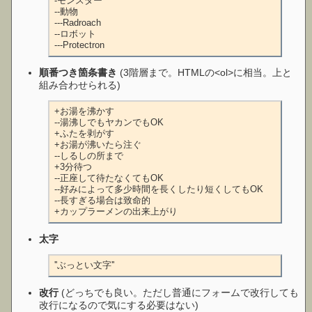
-モンスター

--動物

---Radroach

--ロボット

---Protectron
順番つき箇条書き
(3階層まで。HTMLの<ol>に相当。上と
組み合わせられる)
+お湯を沸かす

--湯沸しでもヤカンでもOK

+ふたを剥がす

+お湯が沸いたら注ぐ

--しるしの所まで

+3分待つ

--正座して待たなくてもOK

--好みによって多少時間を長くしたり短くしてもOK

--長すぎる場合は致命的

+カップラーメンの出来上がり
太字
''ぶっとい文字''
改行
(どっちでも良い。ただし普通にフォームで改行しても
改行になるので気にする必要はない)