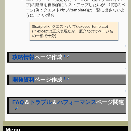
ブ)の階層を自動的にリストアップしたいが、特定のペ
ージ(例：クエスト/サブ/template)は一覧に出さないよ
うにしたい場合
#lsx(prefix=クエスト/サブ/,except=template)    
(＊exceptは正規表現だが、厄介なのでページ名
の一部で十分)
↑
攻略情報
ページ作成
†
↑
開発資料
ページ作成
†
↑
FAQ
＆
トラブル
＆
パフォーマンス
ページ関連
†
Menu