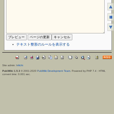
▲
■
▼
テキスト整形のルールを表示する
Site admin:
Irrlicht
PukiWiki 1.5.3
© 2001-2020
PukiWiki Development Team
. Powered by PHP 7.4 : HTML
convert time: 0.001 sec.