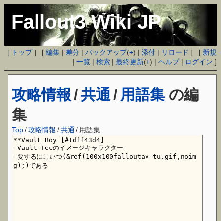
Fallout3 Wiki JP
[
トップ
] [
編集
|
差分
|
バックアップ
(
+
) |
添付
|
リロード
] [
新規
|
一覧
|
検索
|
最終更新
(
+
) |
ヘルプ
|
ログイン
]
攻略情報
/
共通
/
用語集
の編
集
Top
/
攻略情報
/
共通
/
用語集