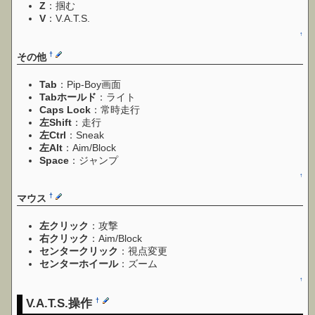
Z
：掴む
V
：V.A.T.S.
↑
†
その他
Tab
：Pip-Boy画面
Tabホールド
：ライト
Caps Lock
：常時走行
左Shift
：走行
左Ctrl
：Sneak
左Alt
：Aim/Block
Space
：ジャンプ
↑
†
マウス
左クリック
：攻撃
右クリック
：Aim/Block
センタークリック
：視点変更
センターホイール
：ズーム
↑
V.A.T.S.操作
†