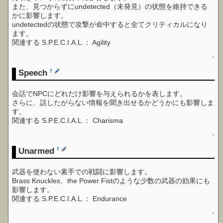
また、見つからずにundetected（未発見）の状態を維持できる
かに影響します。
undetectedの状態で攻撃が命中すると全てクリティカルになり
ます。
関連する S.P.E.C.I.A.L.： Agility
↑
Speech
†
会話でNPCにどれだけ影響を与えられるかを表します。
さらに、話したがらない情報を聞き出せるかどうかにも影響しま
す。
関連する S.P.E.C.I.A.L.： Charisma
↑
Unarmed
†
武器を使わない素手での戦闘に影響します。
Brass Knuckles、the Power Fistのような少数の武器の効果にも
影響します。
関連する S.P.E.C.I.A.L.： Endurance
↑