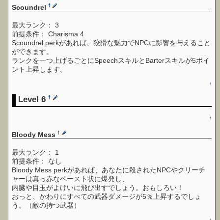
†
Scoundrel
最大ランク： 3
前提条件： Charisma 4
Scoundrel perkがあれば、狡猾な魅力でNPCに影響を与えること
ができます。
ランクを一つ上げるごとにSpeechスキルとBarterスキルが5ポイ
ント上昇します。
↑
Level 6
†
↑
†
Bloody Mess
最大ランク： 1
前提条件： なし
Bloody Mess perkがあれば、あなたに殺されたNPCやクリーチ
ャーは真っ赤なペースト状に爆発し、
内臓や目玉がよけいに飛び出すでしょう。おもしろい！
おっと、かわりにすべての武器ダメージが5％上昇するでしょ
う。（敵の持つ武器）
↑