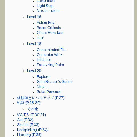
Lawbringer
Light Step
Master Trader
Level 16
Action Boy
Better Criticals
Chem Resistant
Tag!
Level 18
Concentrated Fire
Computer Whiz
Infiltrator
Paralyzing Palm
Level 20
Explorer
Grim Reaper’s Sprint
Ninja
Solar Powered
経験値とレベルアップ (P.27)
戦闘 (P.28-29)
その他
V.A.T.S. (P.30-31)
Aid (P.32)
Stealth (P.33)
Lockpicking (P.34)
Hacking (P.35)