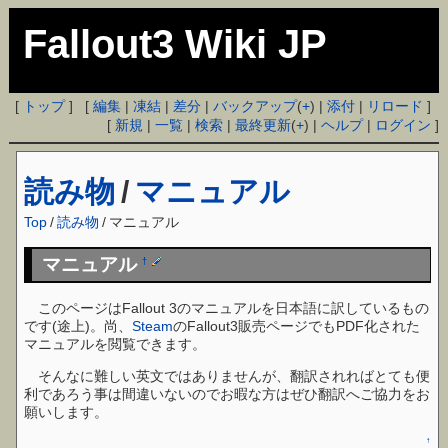
Fallout3 Wiki JP
[
トップ
] [
編集
|
凍結
|
差分
|
バックアップ
(
+
) |
添付
|
リロード
]
[
新規
|
一覧
|
検索
|
最終更新
(
+
) |
ヘルプ
|
ログイン
]
読み物
/
マニュアル
Top
/
読み物
/
マニュアル
マニュアル
†
このページはFallout 3のマニュアルを日本語に訳しているもの
です(途上)。尚、
Steam
のFallout3販売ページでもPDF化された
マニュアルを閲覧できます。
そんなに難しい英文ではありませんが、翻訳されればとても便
利であろう事は間違いないのでお暇な方はぜひ翻訳へご協力をお
願いします。
↑