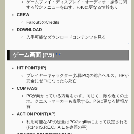
ゲームプレイ・ディスプレイ・オーディオ・操作に関
する設定メニューを出す。P.40に更なる情報あり
CREW
Fallout3のCredits
DOWNLOAD
入手可能なダウンロードコンテンツを見る
↑
ゲーム画面 (P.5)
†
HIT POINT(HP)
プレイヤーキャラクター(以降PC)の総合ヘルス。HPが
完全にゼロになったら死亡
COMPASS
PCが向かっている方角を示す。同じく、敵や近くの土
地、クエストマーカーも表示する。P.6に更なる情報が
有
ACTION POINT(AP)
利用可能なAPの総量はPCのagilityによって決定される
(P.14のS.P.E.C.I.A.L.を参照の事)