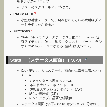
ーをドラッグ&ドロップ
リストのスクロールアップ/ダウン
*3
RAD MATER
小型放射能メーターで、現在どれくらいの放射線ダメ
ージを受けたかを表示
*4
SECTIONS
Stats（キャラクターステータスと能力）、Items（所
有アイテム）、Data（地図、クエスト、ノート、ラジ
オ）の3つのメニューがある（詳細は次ページ）
↑
Stats （ステータス画面） (P.8-9)
†
次の情報は、常にステータス画面の上部分に表示され
ている
キャラクターの現在のレベル
現在/最大ヒットポイント（HP）
現在/最大アクションポイント（AP）
現在の経験値（XP）
レベルアップに必要な経験値
ステータス画面は以下の5つのセクションに分かれて