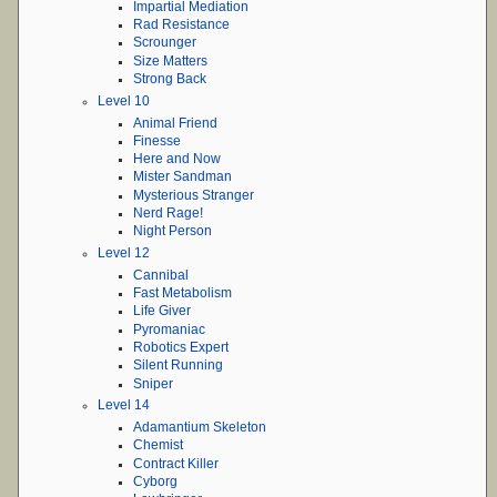
Impartial Mediation
Rad Resistance
Scrounger
Size Matters
Strong Back
Level 10
Animal Friend
Finesse
Here and Now
Mister Sandman
Mysterious Stranger
Nerd Rage!
Night Person
Level 12
Cannibal
Fast Metabolism
Life Giver
Pyromaniac
Robotics Expert
Silent Running
Sniper
Level 14
Adamantium Skeleton
Chemist
Contract Killer
Cyborg