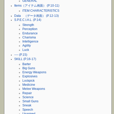
GENERAL
Items（アイテム画面） (P.10-11)
ITEM CHARACTERISTICS
Data （データ画面） (P.12-13)
S.P.E.C.I.A.L. (P.14)
Strength
Perception
Endurance
Charisma
Intelligence
Agility
Luck
---- (P.15)
SKILL (P.16-17)
Barter
Big Guns
Energy Weapons
Explosives
Lockpick
Medicine
Melee Weapons
Repair
Science
Small Guns
Sneak
Speech
Unarmed