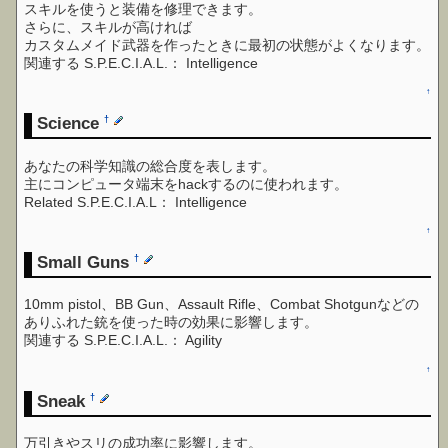
スキルを使うと装備を修理できます。
さらに、スキルが高ければ
カスタムメイド武器を作ったときに最初の状態がよくなります。
関連する S.P.E.C.I.A.L.： Intelligence
↑
Science
†
あなたの科学知識の総合度を表します。
主にコンピュータ端末をhackするのに使われます。
Related S.P.E.C.I.A.L： Intelligence
↑
Small Guns
†
10mm pistol、BB Gun、Assault Rifle、Combat Shotgunなどの
ありふれた銃を使った時の効果に影響します。
関連する S.P.E.C.I.A.L.： Agility
↑
Sneak
†
万引きやスリの成功率に影響します。