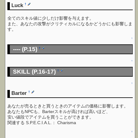
Luck
†
全てのスキル値に少しだけ影響を与えます。
また、あなたの攻撃がクリティカルになるかどうかにも影響しま
す。
↑
---- (P.15)
†
↑
SKILL (P.16-17)
†
↑
Barter
†
あなたが売るときと買うときのアイテムの価格に影響します。
あなたもNPCも、Barterスキルが高ければ高いほど、
安い値段でアイテムを買うことができます。
関連する S.P.E.C.I.A.L.： Charisma
↑