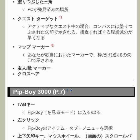
塗りつぶした三角
PCが発見済みの場所
*1
クエスト ターゲット
アクティブなクエスト中の場合、コンパスには塗りつ
ぶされた矢印で示される。接近すればする程点滅のが
早くなる
*2
マップ マーカー
あなたが独自においたマーカーで、枠だけ(透明)の矢
印で示される
友人/敵 マーカー
クロスヘア
↑
Pip-Boy 3000 (P.7)
†
TABキー
Pip-Boy（を見るモード）に入る/出る
左クリック
Pip-Boyのアイテム・タブ・メニューを選択
上下矢印キー、マウスホイール、（画面の）スクロールバ