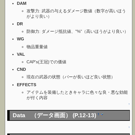
DAM
攻撃力: 武器の与えるダメージ数値（数字が高いほう
がより良い）
DR
防御力: ダメージ抵抗値、"%"（高いほうがより良い）
WG
物品重量値
VAL
CAP's(王冠)での価値
CND
現在の武器の状態（バーが長いほど良い状態）
EFFECTS
アイテムを装備したときキャラに色々な良・悪な効能
が付く内容
↑
Data （データ画面） (P.12-13)
†
↑