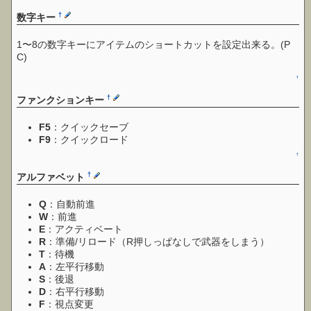
†
数字キー
1〜8の数字キーにアイテムのショートカットを設定出来る。(P
C)
↑
†
ファンクションキー
F5
：クイックセーブ
F9
：クイックロード
↑
†
アルファベット
Q
：自動前進
W
：前進
E
：アクティベート
R
：準備/リロード（R押しっぱなしで武器をしまう）
T
：待機
A
：左平行移動
S
：後退
D
：右平行移動
F
：視点変更