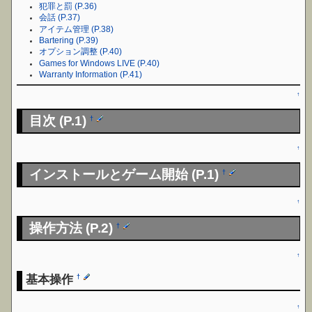
犯罪と罰 (P.36)
会話 (P.37)
アイテム管理 (P.38)
Bartering (P.39)
オプション調整 (P.40)
Games for Windows LIVE (P.40)
Warranty Information (P.41)
↑
目次 (P.1)
†
↑
インストールとゲーム開始 (P.1)
†
↑
操作方法 (P.2)
†
↑
基本操作
†
↑