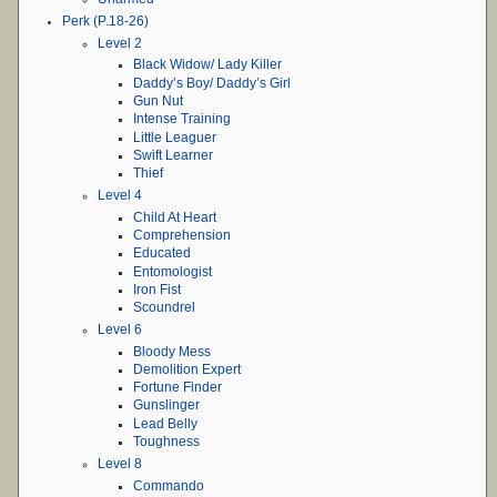
Perk (P.18-26)
Level 2
Black Widow/ Lady Killer
Daddy’s Boy/ Daddy’s Girl
Gun Nut
Intense Training
Little Leaguer
Swift Learner
Thief
Level 4
Child At Heart
Comprehension
Educated
Entomologist
Iron Fist
Scoundrel
Level 6
Bloody Mess
Demolition Expert
Fortune Finder
Gunslinger
Lead Belly
Toughness
Level 8
Commando