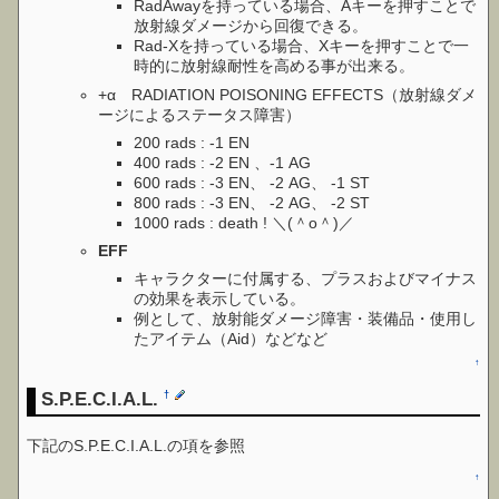
RadAwayを持っている場合、Aキーを押すことで
放射線ダメージから回復できる。
Rad-Xを持っている場合、Xキーを押すことで一
時的に放射線耐性を高める事が出来る。
+α RADIATION POISONING EFFECTS（放射線ダメ
ージによるステータス障害）
200 rads : -1 EN
400 rads : -2 EN 、-1 AG
600 rads : -3 EN、 -2 AG、 -1 ST
800 rads : -3 EN、 -2 AG、 -2 ST
1000 rads : death ! ＼(＾o＾)／
EFF
キャラクターに付属する、プラスおよびマイナス
の効果を表示している。
例として、放射能ダメージ障害・装備品・使用し
たアイテム（Aid）などなど
↑
S.P.E.C.I.A.L.
†
下記のS.P.E.C.I.A.L.の項を参照
↑