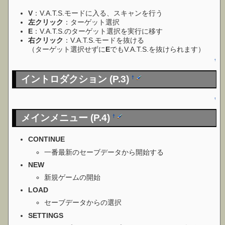
V
：V.A.T.S.モードに入る、スキャンを行う
左クリック
：ターゲット選択
E
：V.A.T.S.のターゲット選択を実行に移す
右クリック
：V.A.T.S.モードを抜ける
（ターゲット選択せずに
E
でもV.A.T.S.を抜けられます）
↑
イントロダクション (P.3)
†
↑
メインメニュー (P.4)
†
CONTINUE
一番最新のセーブデータから開始する
NEW
新規ゲームの開始
LOAD
セーブデータからの選択
SETTINGS