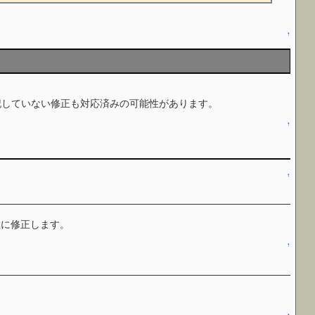
↑
、以下で明記していない修正も対応済みの可能性があります。
↑
↑
置に修正します。
↑