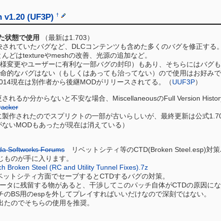
h v1.20 (UF3P)
†
した状態で使用
（最新は1.703）
決されていたバグなど、DLCコンテンツも含めた多くのバグを修正する
ほとんどはtextureやmeshの改善、光源の追加など。
様変更やユーザーに有利な一部バグの封印）もあり、そちらにはバグも
命的なバグはない（もしくはあっても治ってない）ので使用はお好みで
2014現在は別作者から後継MODがリリースされてる。（
UUF3P
）
分からないと不安な場合、MiscellaneousのFull Version History
racker
製作されたのでスプリクトの一部が古いらしいが、最終更新は公式1.70
がないMODもあったが現在は消えている）
da Softworks Forums
リベットシティ等のCTD(Broken Steel.esp)対策パッ
じものが手に入ります。
tch Broken Steel (RC and Utility Tunnel Fixes).7z
リベットシティ方面でセーブするとCTDするバグの対策。
データに残留する物があると、干渉してこのパッチ自体がCTDの原因に
チのBS用のespを外してプレイすればいいだけなので深刻ではない。
出たのでそちらの使用を推奨。