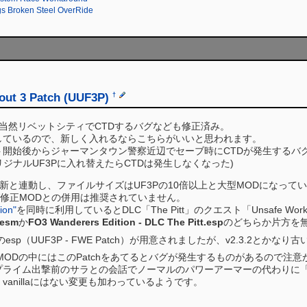
s Broken Steel OverRide
out 3 Patch (UUF3P)
†
版。当然リベットシティでCTDするバグなども修正済み。
了しているので、新しく入れるならこちらがいいと思われます。
Townのクエスト開始後からジャーマンタウン警察近辺でセーブ時にCTDが発生する
ジナルUF3Pに入れ替えたらCTDは発生しなくなった)
新と連動し、ファイルサイズはUF3Pの10倍以上と大型MODになって
グ修正MODとの併用は推奨されていません。
ion"
を同時に利用しているとDLC「The Pitt」のクエスト「Unsafe Wo
.esm
か
FO3 Wanderers Edition - DLC The Pitt.esp
のどちらか片方を
p（UUF3P - FWE Patch）が用意されましたが、v2.3.2とかなり
いMODの中にはこのPatchをあてるとバグが発生するものがあるので注意
プライム出撃前のサラとの会話でノーマルのパワーアーマーの代わりに「
anillaにはない変更も加わっているようです。