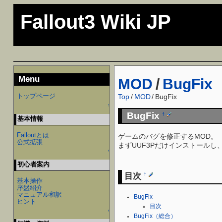
Fallout3 Wiki JP
Menu
MOD
/
BugFix
トップページ
Top
/
MOD
/
BugFix
↑
BugFix
†
基本情報
Falloutとは
ゲームのバグを修正するMOD。
公式拡張
まずUUF3Pだけインストール
↑
初心者案内
目次
†
基本操作
序盤紹介
マニュアル和訳
BugFix
ヒント
目次
↑
BugFix（総合）