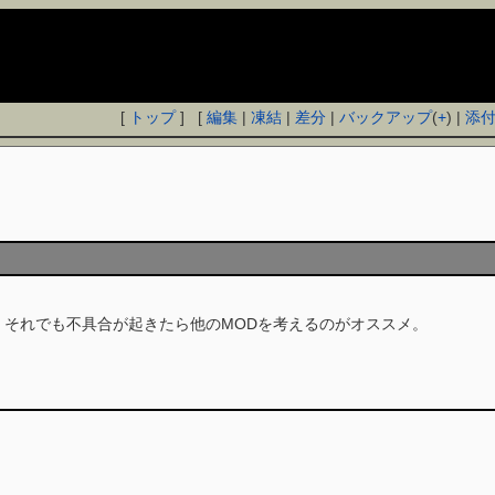
[
トップ
] [
編集
|
凍結
|
差分
|
バックアップ
(
+
) |
添
し、それでも不具合が起きたら他のMODを考えるのがオススメ。