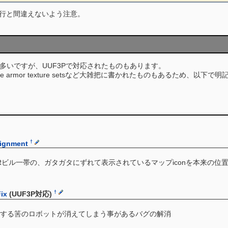
rldの行と間違えないよう注意。
多いですが、UUF3Pで対応されたものもあります。
some armor texture setsなど大雑把に書かれたものもあるため
†
lignment
NRビル一帯の、ガタガタにずれて表示されているマップiconを本来の位
†
ix
(UUF3P対応)
する筈のロボットが消えてしまう事があるバグの解消