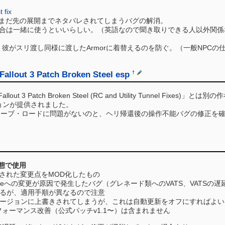
 fix
でまだ先の展開までネタバレされてしまうバグの解消。
場合は一緒に使うといいらしい。（英語なので聞き取りできる人以外関係
彼がスリ渡し同様に渡したArmorに着替えるのを防ぐ。（一般NPCの
 Fallout 3 Patch Broken Steel esp
†
out 3 Patch Broken Steel (RC and Utility Tunnel Fixes)」とは
ョンが提供されました。
セーブ・ロードに問題がないのと、ヘリ帰還後の操作不能バグの修正を
状態で使用
に適用された変更点をMOD化したもの
3.exeへの変更が原因で発生したバグ（グレネード類へのVATS、VATS
いるが、適用手順が異なるので注意
新バージョンに上書きされてしまうが、これは自動更新をオフにすればよい
のパフォーマンス改善（公式パッチv1.1〜）は含まれません