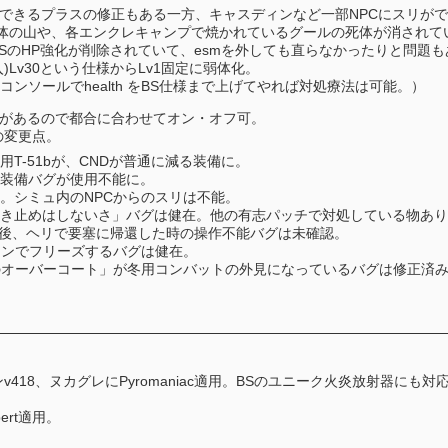
認できるプラスの修正もある一方、キャスディンなど一部NPCにスリが
る死体の山や、各エンクレキャンプで焼かれているグールの死体が消されて
BSのHP強化が削除されていて、esmを外しても直らなかったりと問題
入)Lv30という仕様からLv1固定に弱体化。
ソールでhealth をBS仕様まで上げてやれば対処療法は可能。）
spがあるので都合に合わせてオン・オフ可。
の変更点。
用T-51bが、CNDが普通に減る装備に。
頭装備バグが使用不能に。
。シミュ内のNPCからのスリは不能。
「引き止めはしないさ」バグは健在。他の有志パッチで対処している物あ
壊後、ヘリで要塞に帰還した時の操作不能バグは未確認。
ーンでフリーズするバグは健在。
のオーバーコート」が冬用コンバットの外見になっているバグは修正済
418、ヌカグレにPyromaniac適用。BSのユニーク火炎放射器にも対
pert適用。