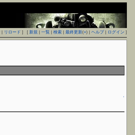
付
|
リロード
] [
新規
|
一覧
|
検索
|
最終更新
(
+
) |
ヘルプ
|
ログイン
]
↑