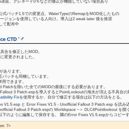
ATS遅延、グレネード0％などの修正が機能していない場合あり
el用。公式パッチ1.5での変更点、WaterTypeのRemapをMOD化したもの
ージョンを使用している人向け。導入は2 weak later 後を推奨
用として配布中
uce CTD
†
不具合を修正したMOD。
p一つに変更されました。
版があります。
正パッチも同梱しています。
atchと併用できます。
ed Patchを除いた全てのMODの最後にする必要があります。
official Fallout 3 Patch.espを導入するとPointLookoutの海水が消える不具
ibility Fix
を使用するか、自分で修正する場合は以下の方法をとる。
es V1.5.esp と Error Fixes V1.5 - Unofficial Fallout 3 Patch.esp を
 Unofficial Fallout 3 Patch.espの Worldspace −＞ DLC4Pointlookout を
sの行を以下のように編集して保存する。 隣のError Fixes V1.5.espからコ
wn: 7>