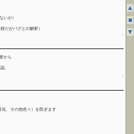
▲
ないが）
■
仕様だがバグとの解釈）
▼
↑
別の作者から
確認。
↑
の遅延化、その他色々）を防ぎます