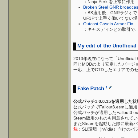
：Ninja Perk を正常に作用
Broken Steel GNR broadcast
：BS適用後、GNRラジオ
UF3Pで上手く働いてない
Outcast Casdin Armor Fix
：キャスディンとの取引で、
My edit of the Unofficial
2013年現在になって「Unofficial Fall
同じMODのより安定したバージ
一応、上でCTDしたエリアでの
Fake Patch
†
公式パッチ1.0.0.15を適用した
公式パッチでFallout3.esm
公式パッチが適用したFallout
Steam版用のものも用意されて
またSteamを起動した際に最
注
：SLI環境（nVidia）向け