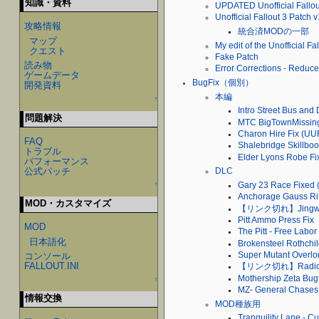
知識・資料
UPDATED Unofficial Fallo
Unofficial Fallout 3 Patch 
攻略情報
統合済MODの一部
マップ
My edit of the Unofficial F
クエスト
Fake Patch
読み物
Error Corrections - Reduc
ゲームデータ
BugFix（個別）
開発資料
本編
↑
Intro Street Bus and
問題解決
MTC BigTownMissin
Charon Hire Fix (
FAQ
Shalebridge Skillb
トラブル
Elder Lyons Robe Fi
パフォーマンス
公式パッチ
DLC
Gary 23 Race Fix
↑
Anchorage Gauss R
MOD・カスタマイズ
【リンク切れ】Jingwei
Pitt Ammo Press Fix
MOD
The Pitt - Free Lab
日本語化
Brokensteel Rothch
Super Mutant Overlo
コンソール
FALLOUT.INI
【リンク切れ】Radio St
Mothership Zeta 
↑
MZ- General Chases
情報交換
MOD種族用
Tranquility Lane - 