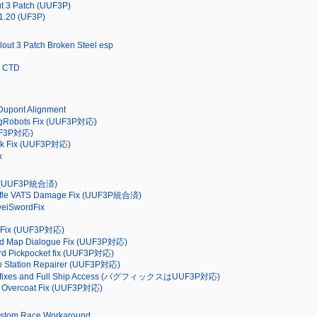
ut 3 Patch (UUF3P)
v1.20 (UF3P)
allout 3 Patch Broken Steel esp
e CTD
 Dupont Alignment
gRobots Fix (UUF3P対応)
UUF3P対応)
ook Fix (UUF3P対応)
x
ed (UUF3P統合済)
ifle VATS Damage Fix (UUF3P統合済)
SwordFix
or Fix (UUF3P対応)
ild Map Dialogue Fix (UUF3P対応)
rd Pickpocket fix (UUF3P対応)
ation Repairer (UUF3P対応)
Bugfixes and Full Ship Access (バグフィックスはUUF3P対応)
 Overcoat Fix (UUF3P対応)
Custom Race Workaround