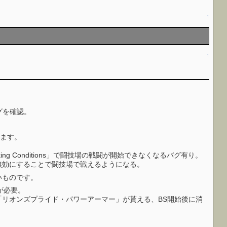
↑
↑
バグを確認。
います。
rking Conditions」で闘技場の戦闘が開始できなくなるバグ有り。
無効にすることで闘技場で戦えるようになる。
古いものです。
が必要。
リオンズプライド・パワーアーマー」が貰える、BS開始後に消