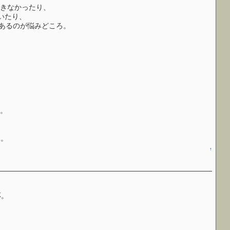
できなかったり、
いたり、
もあるのが悩みどころ。
り。
み。
↑
応。