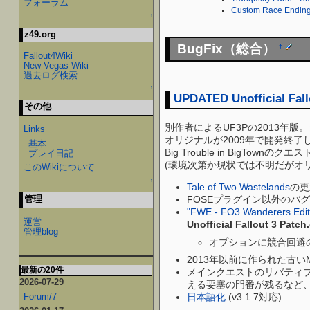
フォーラム
Custom Race Ending
↑
z49.org
BugFix（総合）
†
Fallout4Wiki
New Vegas Wiki
過去ログ検索
↑
UPDATED Unofficial Fall
その他
別作者によるUF3Pの2013年
Links
オリジナルが2009年で開発終
基本
Big Trouble in Big
プレイ日記
(環境次第か現状では不明だがオリ
このWikiについて
↑
Tale of Two Wastelands
の更
管理
FOSEプラグイン以外のバ
"FWE - FO3 Wanderers Edit
運営
Unofficial Fallout 3 Patch
管理blog
オプションに競合回避のes
2013年以前に作られた古
最新の20件
メインクエストのリバティ
2026-07-29
える要塞の門番が残るなど、v
Forum/7
日本語化
(v3.1.7対応)