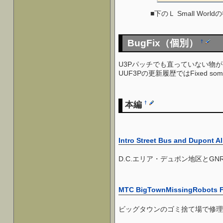
■下のＬ Small Wo
BugFix（個別）
†
U3Pパッチでも直っていない物が
UUF3Pの更新履歴ではFixed 
本編
†
Intro Street Bus and Dupont A
D.C.エリア・デュポン地区とG
MTC BigTownMissingRobots F
ビッグタウンのゴミ捨て場で修理