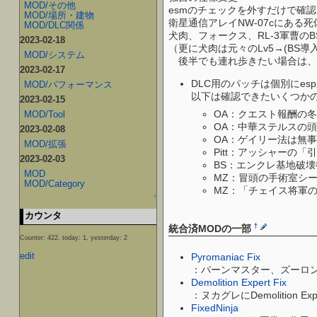
MOD/その他
esmのチェックを外すだけで確
MOD/場所・建物
衛星通信アレイNW-07cにあ
MOD/DLC関係
犬肉、フォークス、RL-3軍曹の
2023-02-18
（更に犬肉は元々のLv5→(BS導
MOD/システム
後半でも連れ歩きたい場合は、コン
2023-02-17
DLC用のパッチは個別にe
MOD/パフォーマンス
以下は確認できたいくつか
2023-02-15
OA：クエスト報酬の冬
MOD/Tool
OA：中華ステルスの
2023-02-08
OA：ゲイリー法は無事
MOD/拡張
Pitt：アッシャーの
2023-02-03
BS：エンクレ基地破
MOD
MZ：冒頭の手術室シ
MOD/Category
MZ：「チェイス将軍
↑
カウンタ
†
統合済MODの一部
Counter: 422, today: 1, yesterday: 2
edit
Pyromaniac Fix
：バーンマスター、ズーロンv
Demolition Expert Fix
：ヌカグレにDemolition Ex
FixedNinja