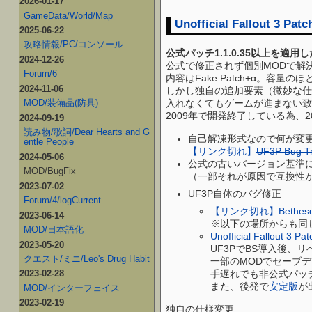
2026-01-17
GameData/World/Map
Unofficial Fallout 3 Patc
2025-06-22
攻略情報/PC/コンソール
公式パッチ1.1.0.35以上を適用
2024-12-26
公式で修正されず個別MODで解
Forum/6
内容はFake Patch+α。容量の
2024-11-06
しかし独自の追加要素（微妙な仕
MOD/装備品(防具)
入れなくてもゲームが進まない致
2009年で開発終了している為、
2024-09-19
読み物/歌詞/Dear Hearts and G
自己解凍形式なので何が変更されるか
entle People
【リンク切れ】
UF3P Bug T
2024-05-06
公式の古いバージョン基準に
MOD/BugFix
（一部それが原因で互換性
2023-07-02
UF3P自体のバグ修正
Forum/4/logCurrent
【リンク切れ】
Bethes
2023-06-14
※以下の場所からも同
MOD/日本語化
Unofficial Fallout 3 Pa
2023-05-20
UF3PでBS導入後、
クエスト/ミニ/Leo's Drug Habit
一部のMODでセーブ
手遅れでも非公式パッ
2023-02-28
また、後発で
安定版
が
MOD/インターフェイス
2023-02-19
独自の仕様変更