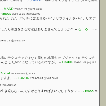
--
MADD
2009-01-21 (水) 21:40:54
nymous
2009-01-22 (木) 02:02:03
られたけど。パッチに含まれるバイナリファイルをバイナリエデ
したら加速をきる方法はありませんでしょうか？ --
るーるー
200
09-01-23 (金) 08:57:57
本来のテクスチャではなく周りの地面や オブジェクトのテクスチ
と したModになっているのですが。 --
Citable
2009-01-29 (木) 11:3
Citabel
2009-01-29 (木) 11:42:01
ますよ。 --
LUNOR
2009-02-04 (水) 09:56:44
4 (水) 14:56:14
生き返らないんですがどうすればよいでしょうか？ --
SHAaaa
20