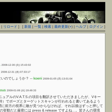
付
|
リロード
] [
新規
|
一覧
|
検索
|
最終更新
(
+
) |
ヘルプ
|
ログイン
]
1
2008-12-30 (火) 15:43:02
2008-12-31 (水) 07:33:17
のでしょうか？ --
koeni
2009-01-05 (月) 13:01:04
ous
2009-01-06 (火) 19:49:33
ルのV.A.T.S.の項目を翻訳させていただきましたが、Vキー
（押して保持）でポーズとターゲットスキャンが行われると書いてあるよう
た瞬間に前方の視界に敵が見つからなければ、それ以後はずっと押して
厳密には press & release ですよね…。皆さんの環境