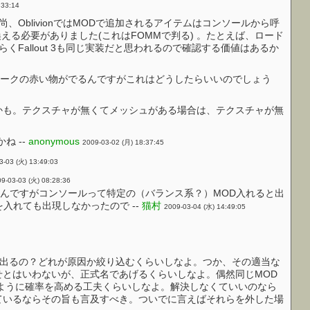
:33:14
OblivionではMODで追加されるアイテムはコンソールから呼
える必要がありました(これはFOMMで判る) 。たとえば、ロード
そらくFallout 3も同じ実装だと思われるので確認する価値はあるか
マークの赤い物がでるんですがこれはどうしたらいいのでしょう
のかも。テクスチャが無くてメッシュがある場合は、テクスチャが無
ね --
anonymous
2009-03-02 (月) 18:37:45
3-03 (火) 13:49:03
9-03-03 (火) 08:28:36
なんですがコンソールって特定の（バランス系？）MOD入れると出
を入れても出現しなかったので --
猫村
2009-03-04 (水) 14:49:05
は出るの？どれが原因か絞り込むくらいしなよ。つか、その適当な
せとはいわないが、正式名であげるくらいしなよ。偶然同じMOD
ように確率を高める工夫くらいしなよ。解決しなくていいのなら
ているならその旨も言及すべき。ついでに言えばそれらを外した場