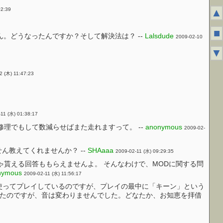
▲
02:39
■
も治りません。どうなったんですか？そして解決法は？ --
Lalsdude
2009-02-10
▼
2 (木) 11:47:23
11 (水) 01:38:17
理でもして数減らせばまた走れますって。 --
anonymous
2009-02-
教えてくれませんか？ --
SHAaaa
2009-02-11 (水) 09:29:35
ゃ貰える回答ももらえませんよ。 そんなわけで、MODに関する問
nymous
2009-02-11 (水) 11:56:17
境で600×800のCRTを使ってプレイしているのですが、プレイの最中に「キーン」という
してみたのですが、音は変わりませんでした。どなたか、お知恵を拝借