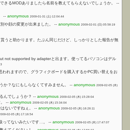
できるMODありましたら名前を教えてもらえないでしょうか。 --
 --
anonymous
2009-01-31 (土) 12:04:44
ら性別や顔の変更が出来ました。 --
anonymous
2009-02-01 (日) 05:58:19
て貰うと助かります。たぶん同じだけど、しっかりとした報告が無
ed but not supported by adapterと出ます。使ってるパソコンはデル
23
思われますので、グラフィクボードを購入するかPC買い替えをお
か？なにもしらなくてすみません。 --
anonymous
2009-02-05 (木)
んでしょうか？ --
anonymous
2009-02-05 (木) 15:28:04
 --
anonymous
2009-02-05 (木) 15:34:04
はないですねぇ。 --
anonymous
2009-02-05 (木) 16:26:11
2009-02-05 (木) 17:16:54
も扱ってないみたいです…。 --
anonymous
2009-02-05 (木) 17:47:07
えてください！ --
anonymous