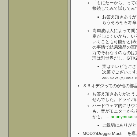
「もにたーから」って
接続してみて試してみて
お答え頂きありが
もうそろそろ寿命
高周波は人によって聞
定がしにくいから、いろ
いくことも可能かと(
の事情で結局液晶の軍
万でそれなりのものは買
理は別世界だし、GTX285
実はテレビもござ
次第でございます
2009-02-25 (水) 16:16:1
ＳＢオデジってのが他の部品
お答え頂きありがとう
せんでした。ドライバは
ハードウェア的にサウ
も、音がモニターから
かも。 --
anonymous
2
ご親切にありがと
MODのDoggie Mast