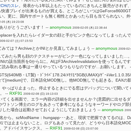
2CHのスレ
。発表から1年以上もたっているのにきちんと販売がされず、
なら快適プレイが出来るものが買える。ところがこいつはGeForce860
い。更に、国内サポートも無く相性とかあったら目も当てられない。外付
-05 (木) 19:23:08
ありがとうございます！ --
anonymous
2009-02-05 (木) 22:38:44
 Body Replacerを入れたらレイダー女の顔と手がピンク色になってし
009-02-07 (土) 07:15:53
みては？ArchiveとかINIとか見直してみましょう --
anonymous
2009-02-
れてみたら男も顔のテクスチャーがピンク一色になってしまいました…。
NIの該当箇所を0から1に。AIはF3ArchiveInvalidationを使
見て読み取れる事は一通りやっているつもりなのですが…お願いします。 -
0GTS(640MB・LT製)・ﾄﾞﾗｲﾊﾞ178.24/ﾒﾓﾘ1*3GB(UMAX)/ｹﾞｰﾑVer1.1.
[medium]で、日本語化MOD無し。他MOD無しでも起きる。EAXの
、やっぱり止まった。停止するときにでる窓はデバッグについて聞いてくる窓
。 --
RXF91
2009-02-08 (日) 19:13:03
いてくる画面で、エラー内容の詳細を出せませんか？(意図的に出せるダ
やワトソン博士のログをあさって参考になるようなキーワードやログ部
りした場合は起動させておくようにしておきましょう --
anonymous
2009
から。szModName：hungapp･･･あと、現状で把握できてるのは、
lt101では止まらないこと。ログもあさって見たが、どうやら日本語化
。アドバイスサンクス。 --
RXF91
2009-02-08 (日) 23:07:00