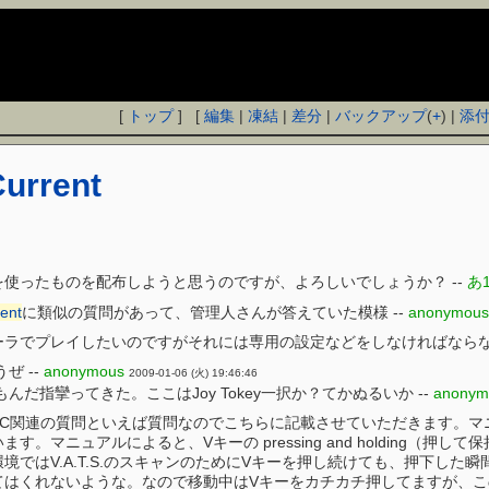
[
トップ
] [
編集
|
凍結
|
差分
|
バックアップ
(
+
) |
添
Current
使ったものを配布しようと思うのですが、よろしいでしょうか？ --
あ
ent
に類似の質問があって、管理人さんが答えていた模様 --
anonymous
ラでプレイしたいのですがそれには専用の設定などをしなければならない
ぜ --
anonymous
2009-01-06 (火) 19:46:46
だ指攣ってきた。ここはJoy Tokey一択か？てかぬるいか --
anonym
C関連の質問といえば質問なのでこちらに記載させていただきます。マニュア
す。マニュアルによると、Vキーの pressing and holding
境ではV.A.T.S.のスキャンのためにVキーを押し続けても、押下し
くれないような。なので移動中はVキーをカチカチ押してますが、この挙動だと