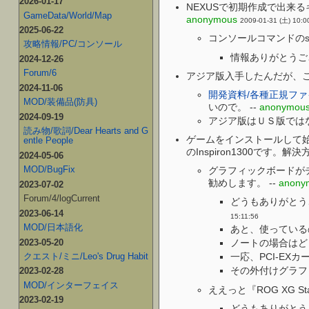
2026-01-17
NEXUSで初期作成で出来
GameData/World/Map
anonymous
2009-01-31 (土) 10:0
2025-06-22
コンソールコマンドのsh
攻略情報/PC/コンソール
情報ありがとうござい
2024-12-26
Forum/6
アジア版入手したんだが、こ
2024-11-06
開発資料/各種正規ファ
MOD/装備品(防具)
いので。 --
anonymou
2024-09-19
アジア版はＵＳ版ではな
読み物/歌詞/Dear Hearts and G
ゲームをインストールして始めようとすると
entle People
のInspiron1300です
2024-05-06
MOD/BugFix
グラフィックボードが
勧めします。 --
anony
2023-07-02
Forum/4/logCurrent
どうもありがとう
2023-06-14
15:11:56
MOD/日本語化
あと、使っている
2023-05-20
ノートの場合はど
クエスト/ミニ/Leo's Drug Habit
一応、PCI-E
その外付けグラフ
2023-02-28
MOD/インターフェイス
ええっと『ROG XG 
2023-02-19
どうもありがとう