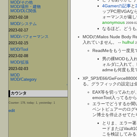
MOD/その他
4Gamerの記事
と
MOD/場所・建物
MOD/DLC関係
ップPC用VGA
ォーマンスが厳し
2023-02-18
anonymous
2009-02
MOD/システム
なるほど。どうも
2023-02-17
MOD/パフォーマンス
MODのMalos Nude
入れていません。 --
hulhul
2023-02-15
2
MOD/Tool
ReadMeをもう一度見て
2023-02-08
男の裸MODも入
MOD/拡張
ォルダに入れて、I
2023-02-03
admeも何度も
MOD
XP_SP3/E66/GeForce880
MOD/Category
る。グラフィックの設定は全て
↑
EAX等を切ってみたが
カウンタ
emonTool入ってるから
エラーでどうするか聞
Counter: 178, today: 1, yesterday: 1
ベントビュアーのログ
edit
ン博士を停止させてた
とりま、エラー署名
ードまたはVau
こを検証してみる