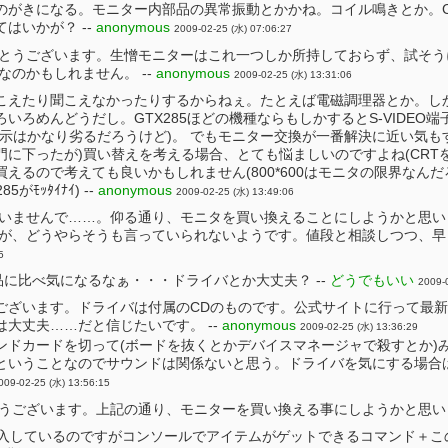
のがきになる。モニター内部品の異常振動とかかね。コイル鳴きとか。
はいかが？ --
anonymous
2009-02-25 (水) 07:06:27
とうございます。生憎モニターはこれ一つしか所持しておらず、試そう
なのかもしれません。 --
anonymous
2009-02-25 (水) 13:31:06
こえたり聞こえなかったりするからねぇ。たとえば電磁調理器とか。し
いろめんどうだし。GTX285ほどの機種ならもしかするとS-VIDE
表示はかなり劣るだろうけど)。 でもモニター交換が一番解決に近い気も
門に下ったが)買い替えを考える場合、とても悩ましいのですよね(CRT
えるので考えても良いかもしれません(800*600はモニタの限界な
がﾓｯﾀｲﾅｲ) --
anonymous
2009-02-25 (水) 13:49:06
いませんで……。仰る通り、モニタを買い換えることにしようかと思い
が、どうやらそうも言っていられないようです。値段と相談しつつ、早々
5
に比べ気になるなぁ・・・ドライバとか大丈夫？ --
どうでもいい
2009-
ございます。ドライバは付属のCDのものです。公式サイトに行って最
大丈夫……だと信じたいです。 --
anonymous
2009-02-25 (水) 13:36:29
ンドカードを切って(ボードを抜くとかデバイスマネージャで殺すとか)
ということなのでサウンドは関係ないと思う。ドライバを気にする場合
009-02-25 (水) 13:56:15
うございます。上記の通り、モニターを買い換える事にしようかと思いま
r を導入しているのですがコンソールでアイテムがゲットできるコマンド＋この装