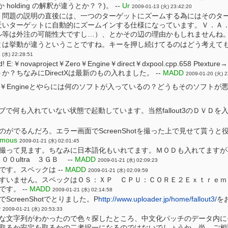
olding の解釈が違うとか？？)。 --
Ur
2009-01-13 (火) 23:42:20
、問題の説明の直後には、一つのターゲットにズームする為にはそのタ
近いターゲットに自動的にズームインする仕様になっています。Ｖ．Ａ
等は外注の可能性大ですし…）、とかその辺の理由かもしれませんね。 
とは挙動が違うということですね。キーを押し続けてるのはどう考えて
 (水) 22:28:51
:￥novaproject￥Zero￥Engine￥direct￥dxpool.cpp.658 Ptext
？ちなみにDirectXは最新のもの入れました。 --
MADD
2009-01-20 (火) 2
ct￥Zero￥Engineとやらには何のソフトが入っているの？どうもそのソフ
ブで何も入れていない状態で起動しています。当然fallout3のＤＶＤを
のがでるんだろ。エラー画面でScreenShotを撮った上で見せて貰うと
ymous
2009-01-21 (水) 02:01:45
撮って見ます。ちなみに日本語化もいれてます。ＭＯＤも入れてますが
００ultra ３ＧＢ --
MADD
2009-01-21 (水) 02:09:23
です。スペックは --
MADD
2009-01-21 (水) 02:09:59
すいません。スペックはＯＳ：ＸＰ ＣＰＵ：ＣＯＲＥ２Ｅｘｔｒｅｍｅ
す。 --
MADD
2009-01-21 (水) 02:14:58
creenShotでとりました。P
http://www.uploader.jp/home/fallout3/
を
D
2009-01-21 (水) 20:53:33
な文字列がわかったので色々探したところ、中文化パッチのデータ内に
取るか安定を取るかの二者択一になるのではないでしょうか。尚、ご相