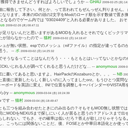
かでて獲得できませんどうすればよろしいでしょうか --
GHAU
2009-02-25 (水) 14
に報告して下さい。何とか、って言われてもぜんっぜん判りません。 尚、
なります。本来のIDの頭の2文字をModのロード順を示す数値で置き換
"となるのでゲーム内では "03024409"と入れる必要がありました。 お
us
2009-02-26 (木) 08:47:11
かが足りないんだと思いますがあるMODを入れるとそれでなくビックリ
たが治らなかったので --
猫村
2009-03-02 (月) 14:18:47
シュが無い状態。espでのメッシュ（nifファイル）の指定が違ってる
う。 --
ボ
2009-03-02 (月) 14:25:32
でそうなるってことはなんだろう・・・もともとはいってないとかなのか
ECKいじれる人が調べてくれると思うんだけどな… --
anonymous
2009-0
書いてあると思いますよ。HairPackのKozaburoとか。。。 --
NB
200
た直後に更新したらしく新しいのに入ってましたorz。もうひとつ質問
ーボードを英語に変え、INIで位置を調整しキーバインダーやVISTA用
ry --
anonymous
2009-03-04 (水) 16:24:39
です --
猫村
2009-03-04 (水) 18:49:47
とも三つを組み合わせたときにのみ出るの？そもそもMOD無し状態で
切にMODをNEXUSまで探しにいく人が居ると思うの？アドレスまで出
もしれない。でもさ、その確率は低いだろ？答えが欲しけりゃそうなる
し、こっちには関係ないことだ。後、FOSEとか中華日本語化とか使っ