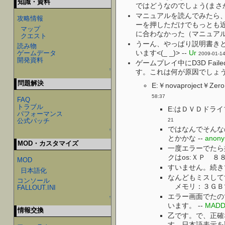
知識・資料
ではどうなのでしょう(まさか h
マニュアルを読んでみたら
攻略情報
ーを押しただけでもっとも
マップ
に合わなかった（マニュアル
クエスト
うーん、やっぱり説明書き
読み物
います<(_ _)> --
Ur
ゲームデータ
2009-01-14
開発資料
ゲームプレイ中にD3D Failed! E
↑
す。これは何が原因でしょうか
問題解決
E:￥novaproje
58:37
FAQ
トラブル
E:はＤＶＤドライ
パフォーマンス
公式パッチ
21
ではなんでそんな
↑
とかかな --
anon
MOD・カスタマイズ
一度エラーでたら
クはos:ＸＰ ８８
MOD
すいません。続き
日本語化
なんどもミスして
コンソール
メモリ：３ＧＢで
FALLOUT.INI
エラー画面でたのでS
↑
います。 --
MAD
情報交換
乙です。で、正確
す。日本語表示を