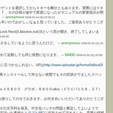
ーゲットを選択してからＶキーを離せともあります。実際にはＶキ
．Ｔ．Ｓの仕様が途中で変更になったがマニュアルの変更指示が間
--
anonymous
2009-01-14 (水) 20:59:12
も辛いのでおかしぃなぁと思っていました。ご返答ありがとうござ
ure→Lock Rect(0,&lockre,null,0)という窓が開き、終了してしまいま
2:48:36
トが悪さをしているように思うんだけど。 --
anonymous
2009-01-20 (火) 22:
入れて起動しても同じ状態になります。 --
MADD
2009-01-20 (火) 23:58:
役に立つかもしれない。UPは
http://www.uploader.jp/home/fallout3/
再インストールして何もない状態でもその症状がでましたスペッ
Ｘ６８００ グラボ：８８００ultra（ドライバ１５８．２７）
お借りしてのせておきます。お付き合いいただいてありがとうござ
その文字列を発見。中文化パッチの問題と断定してよいようで
談頂いた事例を
トラブル/PC
に追加させて頂きました。貴重な情報