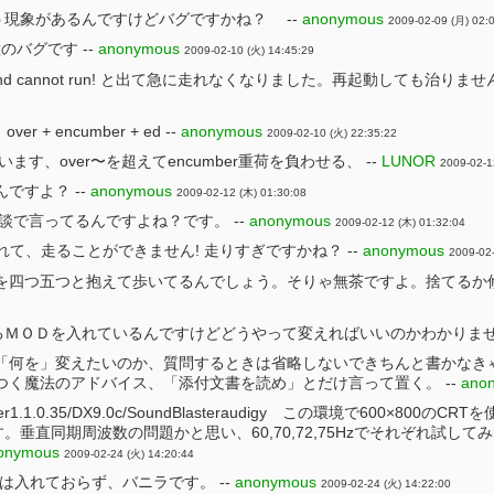
現象があるんですけどバグですかね？ --
anonymous
2009-02-09 (月) 02:
のバグです --
anonymous
2009-02-10 (火) 14:45:29
mbered and cannot run! と出て急に走れなくなりました。再起動して
r + encumber + ed --
anonymous
2009-02-10 (火) 22:35:22
ます、over〜を超えてencumber重荷を負わせる、 --
LUNOR
2009-02-1
ですよ？ --
anonymous
2009-02-12 (木) 01:30:08
談で言ってるんですよね？です。 --
anonymous
2009-02-12 (木) 01:32:04
て、走ることができません! 走りすぎですかね？ --
anonymous
2009-02-
を四つ五つと抱えて歩いてるんでしょう。そりゃ無茶ですよ。捨てるか修
ＭＯＤを入れているんですけどどうやって変えればいいのかわかりません
、「何を」変えたいのか、質問するときは省略しないできちんと書かなき
つく魔法のアドバイス、「添付文書を読め」とだけ言って置く。 --
ano
85/3G/Ver1.1.0.35/DX9.0c/SoundBlasteraudigy この環
。垂直同期周波数の問題かと思い、60,70,72,75Hzでそれぞれ試
onymous
2009-02-24 (火) 14:20:44
は入れておらず、バニラです。 --
anonymous
2009-02-24 (火) 14:22:00