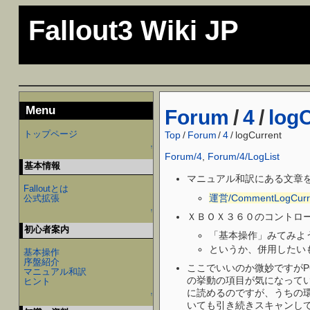
Fallout3 Wiki JP
Menu
Forum
/
4
/
log
トップページ
Top
/
Forum
/
4
/
logCurrent
↑
Forum/4
,
Forum/4/LogList
基本情報
マニュアル和訳にある文章を
Falloutとは
運営/CommentLogCurr
公式拡張
↑
ＸＢＯＸ３６０のコントロー
初心者案内
「基本操作」みてみよう
というか、併用したいもん
基本操作
序盤紹介
ここでいいのか微妙ですがP
マニュアル和訳
の挙動の項目が気になっていま
ヒント
に読めるのですが、うちの環
↑
いても引き続きスキャンしては