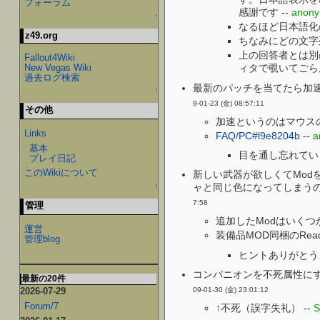
フォーラム
感謝です --
anon
↑
なるほど日本語化
z49.org
ちなみにどの文字
上の回答者とは別
Fallout4Wiki
New Vegas Wiki
ィタで覗いてごらん
過去ログ検索
最新のパッチを当てたら加速
↑
9-01-23 (金) 08:57:11
その他
加速というのはマウス
Links
FAQ/PC#l9e8204b
--
a
基本
目を通し忘れてい
プレイ日記
このWikiについて
新しい武器が欲しくてMod
ャと同じ色になってしまうので
↑
7:58
管理
追加したModはいくつ
運営
装備品MOD同梱のRead
管理blog
ヒントありがとうご
コンパニオンを不死属性にす
最新の20件
09-01-30 (金) 23:01:12
2026-07-29
Forum/7
↑不死（誤字失礼） --
S