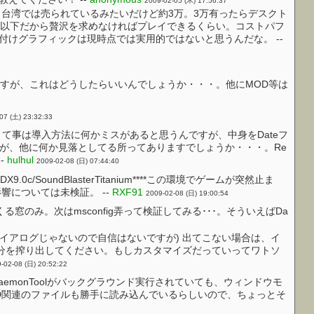
2009-02-05 (木) 17:56:37
台湾では売られているみたいだけど約3万。3万有ったらデスクト
0GT以下だから贅沢を求めなければプレイできるくらい。コストパフ
けグラフィックは現時点では実用的ではないと思うんだな。 --
まったんですが、これはどうしたらいいんでしょうか・・・。他にMOD等は
07 (土) 23:32:33
て事は導入方法に何かミスがあると思うんですが、中身をDateフ
ってるんですが、他に何か見落としてる所ってありますでしょうか・・・。Re
-
hulhul
2009-02-08 (日) 07:44:40
0.35/DX9.0c/SoundBlasterTitanium****この環境でゲームが突然止ま
影響については未検証。 --
RXF91
2009-02-08 (日) 19:00:54
のみ。次はmsconfig弄って検証してみる･･･。そういえばDa
イアログじゃないので自信はないですが) 出てこない場合は、イ
分を搾り出してください。もしカスタマイズだっていってワトソ
-02-08 (日) 20:52:22
DaemonToolがバックグラウンド実行されていても、ウィンドウモ
MOD関連のファイルも勝手に読み込んでいるらしいので、ちょっとそ