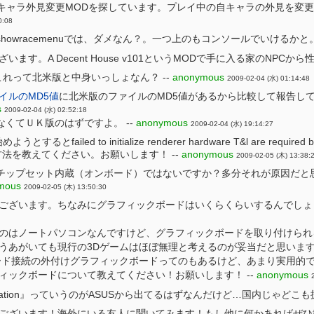
るキャラ外見変更MODを探しています。プレイ中の自キャラの外見を変更
0:08
owracemenuでは、ダメなん？。一つ上のもコンソールでいけるかと。
ます。A Decent House v101というMODで手に入る家のNPCか
れって北米版と中身いっしょなん？ --
anonymous
2009-02-04 (水) 01:14:48
イルのMD5値
に北米版のファイルのMD5値があるから比較して報告し
s
2009-02-04 (水) 02:52:18
くてＵＫ版のはずですよ。 --
anonymous
2009-02-04 (水) 19:14:27
failed to initialize renderer hardware T&l are requir
。解決方法を教えてください。お願いします！ --
anonymous
2009-02-05 (木) 13:38:
チップセット内蔵（オンボード）ではないですか？多分それが原因だと
mous
2009-02-05 (木) 13:50:30
ございます。ちなみにグラフィックボードはいくらくらいするんでしょう
のはノートパソコンなんですけど、グラフィックボードを取り付けられる
うあがいても現行の3Dゲームはほぼ無理と考えるのが妥当だと思います。
Xカード接続の外付けグラフィックボードってのもあるけど、あまり実用的で
ィックボードについて教えてください！お願いします！ --
anonymous
Station』っていうのがASUSから出てるはずなんだけど…国内じゃどこ
ございます！海外にいる友人に聞いてみます！もし他に何かあればぜひ教