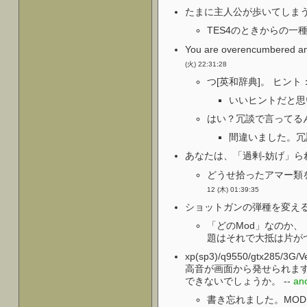
たまに主人公が歩いてしまう
TES4のときからの一種
You are overencu
(火) 22:31:28
つ[英和辞典]。 ヒント：ove
いいヒントだと思い
はい？冗談で言ってるん
間違いました。冗
あなたは、「過剰-妨げ」られ
どうせ拾ったアマー類
12 (木) 01:39:35
ショットガンの弾種を変える
「どのMod」なのか
題はそれで大抵は片が
xp(sp3)/q9550/gtx2
高音が画面から発せられます
できないでしょうか。 --
an
書き忘れました。MOD