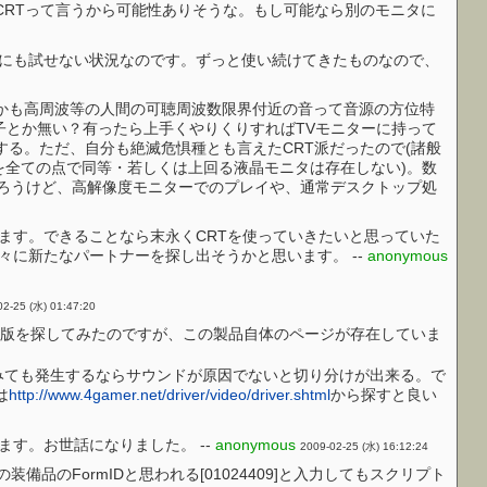
CRTって言うから可能性ありそうな。もし可能なら別のモニタに
にも試せない状況なのです。ずっと使い続けてきたものなので、
かも高周波等の人間の可聴周波数限界付近の音って音源の方位特
O端子とか無い？有ったら上手くやりくりすればTVモニターに持って
する。ただ、自分も絶滅危惧種とも言えたCRT派だったので(諸般
を全ての点で同等・若しくは上回る液晶モニタは存在しない)。数
んだろうけど、高解像度モニターでのプレイや、通常デスクトップ処
ます。できることなら末永くCRTを使っていきたいと思っていた
に新たなパートナーを探し出そうかと思います。 --
anonymous
02-25 (水) 01:47:20
新版を探してみたのですが、この製品自体のページが存在していま
みても発生するならサウンドが原因でないと切り分けが出来る。で
は
http://www.4gamer.net/driver/video/driver.shtml
から探すと良い
す。お世話になりました。 --
anonymous
2009-02-25 (水) 16:12:24
備品のFormIDと思われる[01024409]と入力してもスクリプト