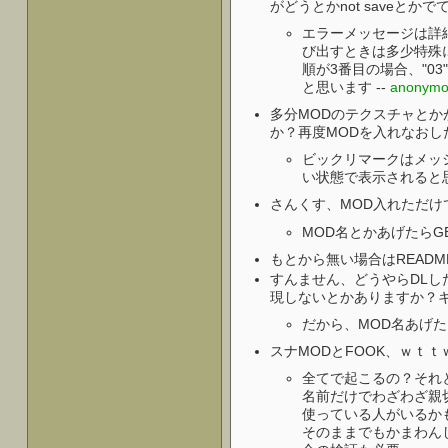
がどうとかnot saveと
エラーメッセージは詳細
び出すときは多少特殊に
順が3番目の場合、"03
と思います --
anonymo
多分MODのテクスチャと
か？再度MODを入れなおし
ビックリマークはメッ
い状態で表示されると思
さんくす、MOD入れただけ
MOD名とかあげたらG
もとから無い場合はREADMEに
すんません、どうやらDLし
現しないとかありますか？キ
だから、MOD名あげたら(
スナMODとFOOK、ｗｔｔｗ
全てで起こるの？それ
名前だけでわざわざ親
使っている人がいるか
そのままでもかまわん