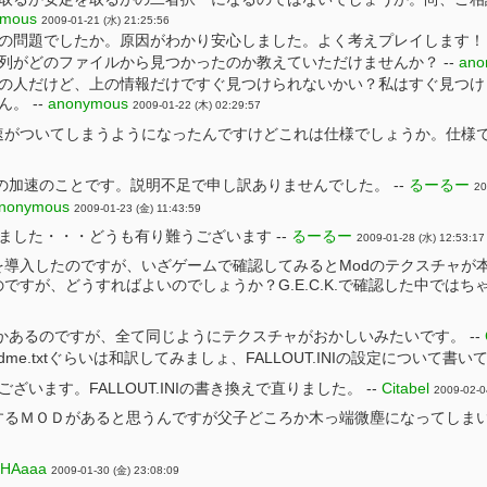
ymous
2009-01-21 (水) 21:25:56
の問題でしたか。原因がわかり安心しました。よく考えプレイします！ 
列がどのファイルから見つかったのか教えていただけませんか？ --
ano
の人だけど、上の情報だけですぐ見つけられないかい？私はすぐ見つけ
。 --
anonymous
2009-01-22 (木) 02:29:57
がついてしまうようになったんですけどこれは仕様でしょうか。仕様で
の加速のことです。説明不足で申し訳ありませんでした。 --
るーるー
20
nonymous
2009-01-23 (金) 11:43:59
ました・・・どうも有り難うございます --
るーるー
2009-01-28 (水) 12:53:17
を導入したのですが、いざゲームで確認してみるとModのテクスチャが
すが、どうすればよいのでしょうか？G.E.C.K.で確認した中ではちゃん
かあるのですが、全て同じようにテクスチャがおかしいみたいです。 --
me.txtぐらいは和訳してみましょ、FALLOUT.INIの設定について書いて
ざいます。FALLOUT.INIの書き換えで直りました。 --
Citabel
2009-02-0
るＭＯＤがあると思うんですが父子どころか木っ端微塵になってしまい
HAaaa
2009-01-30 (金) 23:08:09