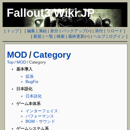
Fallout3 Wiki JP
[
トップ
] [
編集
|
凍結
|
差分
|
バックアップ
(
+
) |
添付
|
リロード
]
[
新規
|
一覧
|
検索
|
最終更新
(
+
) |
ヘルプ
|
ログイン
]
MOD
/
Category
Top
/
MOD
/
Category
基本導入
拡張
BugFix
日本語化
日本語化
ゲーム本体系
インターフェイス
パフォーマンス
BGM・サウンド
ゲームシステム系