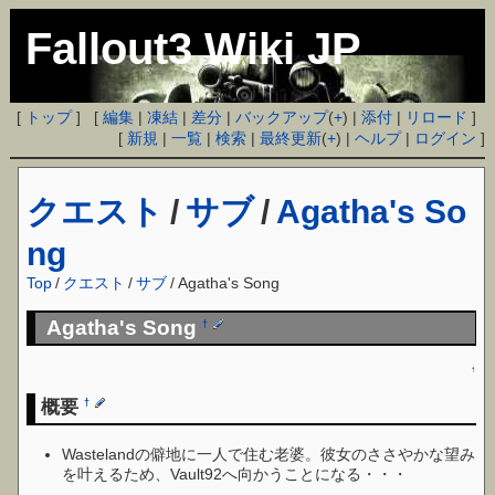
Fallout3 Wiki JP
[
トップ
] [
編集
|
凍結
|
差分
|
バックアップ
(
+
) |
添付
|
リロード
]
[
新規
|
一覧
|
検索
|
最終更新
(
+
) |
ヘルプ
|
ログイン
]
クエスト
/
サブ
/
Agatha's So
ng
Top
/
クエスト
/
サブ
/
Agatha's Song
Agatha's Song
†
↑
概要
†
Wastelandの僻地に一人で住む老婆。彼女のささやかな望み
を叶えるため、Vault92へ向かうことになる・・・