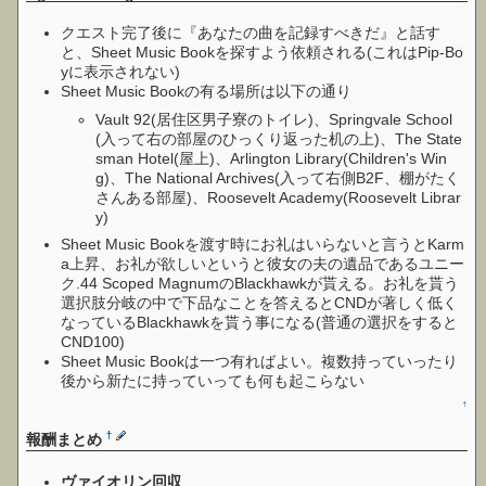
クエスト完了後に『あなたの曲を記録すべきだ』と話す
と、Sheet Music Bookを探すよう依頼される(これはPip-Bo
yに表示されない)
Sheet Music Bookの有る場所は以下の通り
Vault 92(居住区男子寮のトイレ)、Springvale School
(入って右の部屋のひっくり返った机の上)、The State
sman Hotel(屋上)、Arlington Library(Children's Win
g)、The National Archives(入って右側B2F、棚がたく
さんある部屋)、Roosevelt Academy(Roosevelt Librar
y)
Sheet Music Bookを渡す時にお礼はいらないと言うとKarm
a上昇、お礼が欲しいというと彼女の夫の遺品であるユニー
ク.44 Scoped MagnumのBlackhawkが貰える。お礼を貰う
選択肢分岐の中で下品なことを答えるとCNDが著しく低く
なっているBlackhawkを貰う事になる(普通の選択をすると
CND100)
Sheet Music Bookは一つ有ればよい。複数持っていったり
後から新たに持っていっても何も起こらない
↑
†
報酬まとめ
ヴァイオリン回収