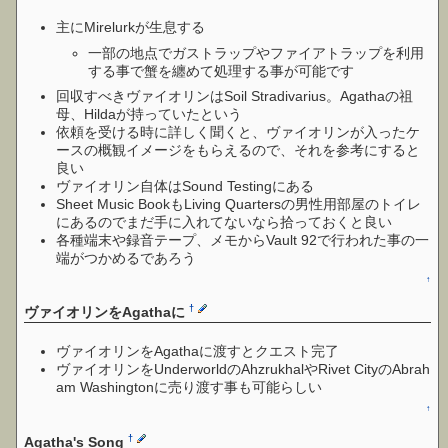
主にMirelurkが生息する
一部の地点でガストラップやファイアトラップを利用
する事で蟹を纏めて処理する事が可能です
回収すべきヴァイオリンはSoil Stradivarius。Agathaの祖
母、Hildaが持っていたという
依頼を受ける時に詳しく聞くと、ヴァイオリンが入ったケ
ースの概観イメージをもらえるので、それを参考にすると
良い
ヴァイオリン自体はSound Testingにある
Sheet Music BookもLiving Quartersの男性用部屋のトイレ
にあるのでまだ手に入れてないなら拾っておくと良い
各種端末や録音テープ、メモからVault 92で行われた事の一
端がつかめるであろう
↑
†
ヴァイオリンをAgathaに
ヴァイオリンをAgathaに渡すとクエスト完了
ヴァイオリンをUnderworldのAhzrukhalやRivet CityのAbrah
am Washingtonに売り渡す事も可能らしい
↑
†
Agatha's Song