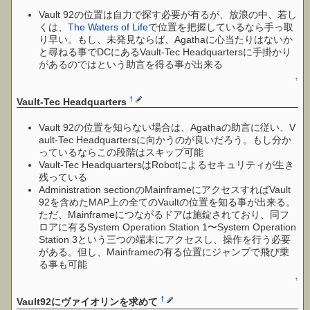
Vault 92の位置は自力で探す必要が有るが、放浪の中、若し
くは、
The Waters of Life
で位置を把握しているなら手っ取
り早い。もし、未発見ならば、Agathaに心当たりはないか
と尋ねる事でDCにあるVault-Tec Headquartersに手掛かり
があるのではという助言を得る事が出来る
↑
†
Vault-Tec Headquarters
Vault 92の位置を知らない場合は、Agathaの助言に従い、V
ault-Tec Headquartersに向かうのが良いだろう。もし分か
っているならこの段階はスキップ可能
Vault-Tec HeadquartersはRobotによるセキュリティが生き
残っている
Administration sectionのMainframeにアクセスすればVault
92を含めたMAP上の全てのVaultの位置を知る事が出来る。
ただ、Mainframeにつながるドアは施錠されており、同フ
ロアに有るSystem Operation Station 1〜System Operation
Station 3という三つの端末にアクセスし、操作を行う必要
がある。但し、Mainframeの有る位置にジャンプで飛び乗
る事も可能
↑
†
Vault92にヴァイオリンを求めて