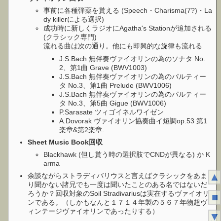
事前に各種弾薬を貰える (Speech・Charisma(7?)・La
dy killerによる選択)
成功時に新しくラジオにAgatha's Stationが追加される
(クラシック専門)
流れる曲は次の通り。他にも即興的な旋律も流れる
J.S.Bach 無伴奏ヴァイオリンの為のソナタ No.
2、第1曲 Grave (BWV1003)
J.S.Bach 無伴奏ヴァイオリンの為のパルティー
タ No.3、第1曲 Prelude (BWV1006)
J.S.Bach 無伴奏ヴァイオリンの為のパルティー
タ No.3、第5曲 Gigue (BWV1006)
P.Sarasate ツィゴイネルワイゼン
A.Dovorak ヴァイオリン協奏曲イ短調op.53 第1
楽章&第2楽章.
Sheet Music Book回収
Blackhawk (但し貰う時の選択肢でCNDが異なる) か K
arma
▲
余談ながらストラディバリウスと言えばクラシックをあま
り聞かない諸兄でも一度は聞いたことのある名ではないだ
ろうか？回収対象のSoil Stradivariusは実在するヴァイオリ
■
ンである。（しかもなんと１７１４年製の５６７年物超ヴ
ィンテージヴァイオリンであったりする）
▼