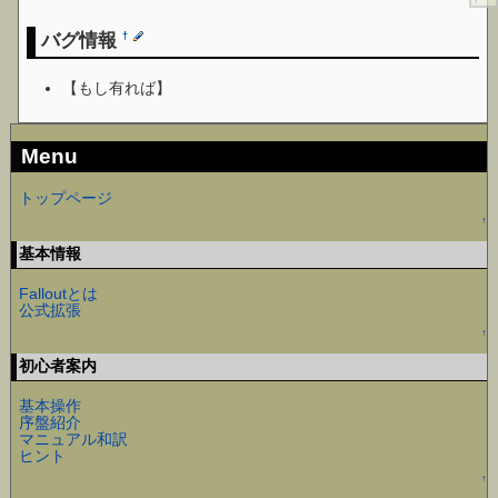
↑
バグ情報
†
【もし有れば】
Menu
トップページ
↑
基本情報
Falloutとは
公式拡張
↑
初心者案内
基本操作
序盤紹介
マニュアル和訳
ヒント
↑