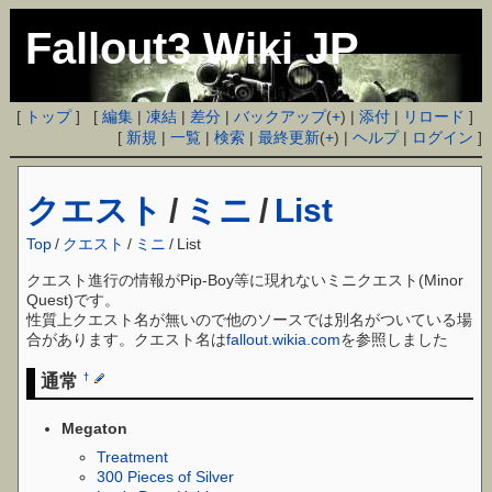
Fallout3 Wiki JP
[
トップ
] [
編集
|
凍結
|
差分
|
バックアップ
(
+
) |
添付
|
リロード
]
[
新規
|
一覧
|
検索
|
最終更新
(
+
) |
ヘルプ
|
ログイン
]
クエスト
/
ミニ
/
List
Top
/
クエスト
/
ミニ
/
List
クエスト進行の情報がPip-Boy等に現れないミニクエスト(Minor
Quest)です。
性質上クエスト名が無いので他のソースでは別名がついている場
合があります。クエスト名は
fallout.wikia.com
を参照しました
通常
†
Megaton
Treatment
300 Pieces of Silver