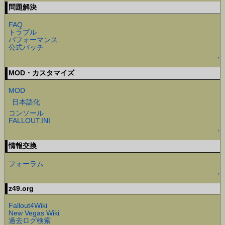
問題解決
FAQ
トラブル
パフォーマンス
公式パッチ
↑
MOD・カスタマイズ
MOD
日本語化
コンソール
FALLOUT.INI
↑
情報交換
フォーラム
↑
z49.org
Fallout4Wiki
New Vegas Wiki
過去ログ検索