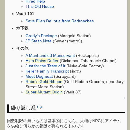
Hired Help
This Old House
Vault 101
Save Ellen DeLoria from Radroaches
地下鉄
Grady's Package
(Marigold Station)
JP Stash Note
(Sewer (metro))
その他
A Manhandled Manservant
(Rockopolis)
High Plains Drifter
(Dickerson Tabernacle Chapel)
Just for the Taste of It
(Nuka-Cola Factory)
Keller Family Transcript
(各地)
Meet Dogmeat
(Scrapyard)
Rube's Gold Ribbon
(Gold Ribbon Grocers, near Jury
Street Metro Station)
Super Mutant Origin
(Vault 87)
↑
繰り返し系
†
回数制限の無いものは基本的にこちら。大概はNPCにアイテム
を供給し何らかの報酬が得られるものです