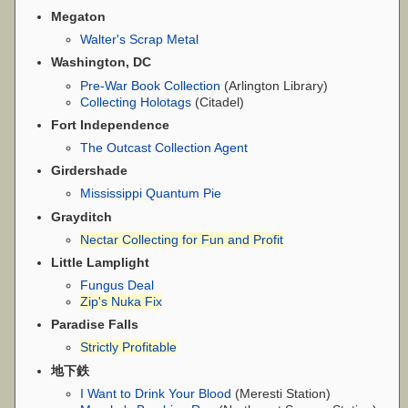
Megaton
Walter's Scrap Metal
Washington, DC
Pre-War Book Collection
(Arlington Library)
Collecting Holotags
(Citadel)
Fort Independence
The Outcast Collection Agent
Girdershade
Mississippi Quantum Pie
Grayditch
Nectar Collecting for Fun and Profit
Little Lamplight
Fungus Deal
Zip's Nuka Fix
Paradise Falls
Strictly Profitable
地下鉄
I Want to Drink Your Blood
(Meresti Station)