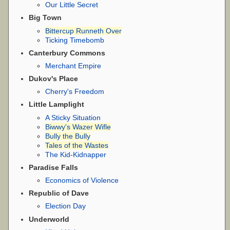
Our Little Secret
Big Town
Bittercup Runneth Over
Ticking Timebomb
Canterbury Commons
Merchant Empire
Dukov's Place
Cherry's Freedom
Little Lamplight
A Sticky Situation
Biwwy's Wazer Wifle
Bully the Bully
Tales of the Wastes
The Kid-Kidnapper
Paradise Falls
Economics of Violence
Republic of Dave
Election Day
Underworld