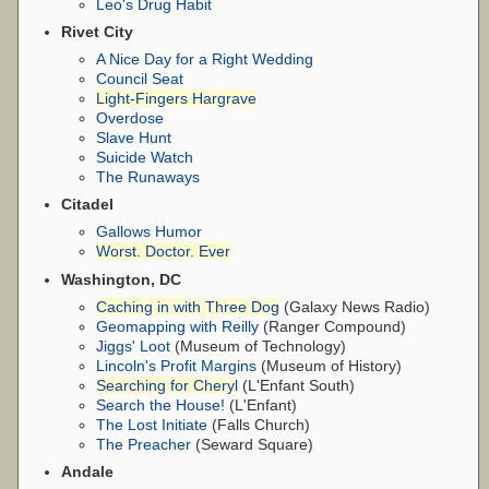
Leo's Drug Habit
Rivet City
A Nice Day for a Right Wedding
Council Seat
Light-Fingers Hargrave
Overdose
Slave Hunt
Suicide Watch
The Runaways
Citadel
Gallows Humor
Worst. Doctor. Ever
Washington, DC
Caching in with Three Dog
(Galaxy News Radio)
Geomapping with Reilly
(Ranger Compound)
Jiggs' Loot
(Museum of Technology)
Lincoln's Profit Margins
(Museum of History)
Searching for Cheryl
(L'Enfant South)
Search the House!
(L'Enfant)
The Lost Initiate
(Falls Church)
The Preacher
(Seward Square)
Andale