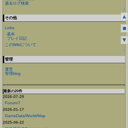
過去ログ検索
↑
▲
その他
■
Links
基本
プレイ日記
▼
このWikiについて
↑
管理
運営
管理blog
最新の20件
2026-07-29
Forum/7
2026-01-17
GameData/World/Map
2025-06-22