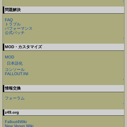
↑
問題解決
FAQ
トラブル
パフォーマンス
公式パッチ
↑
MOD・カスタマイズ
MOD
日本語化
コンソール
FALLOUT.INI
↑
情報交換
フォーラム
↑
z49.org
Fallout4Wiki
New Vegas Wiki