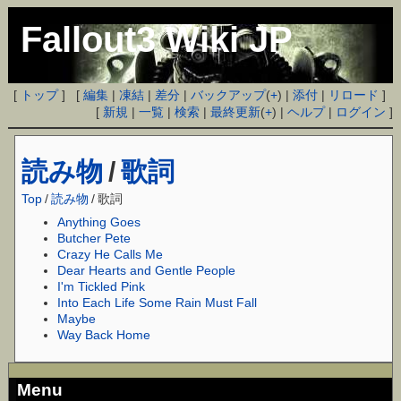
Fallout3 Wiki JP
[
トップ
] [
編集
|
凍結
|
差分
|
バックアップ
(
+
) |
添付
|
リロード
]
[
新規
|
一覧
|
検索
|
最終更新
(
+
) |
ヘルプ
|
ログイン
]
読み物
/
歌詞
Top
/
読み物
/
歌詞
Anything Goes
Butcher Pete
Crazy He Calls Me
Dear Hearts and Gentle People
I'm Tickled Pink
Into Each Life Some Rain Must Fall
Maybe
Way Back Home
Menu