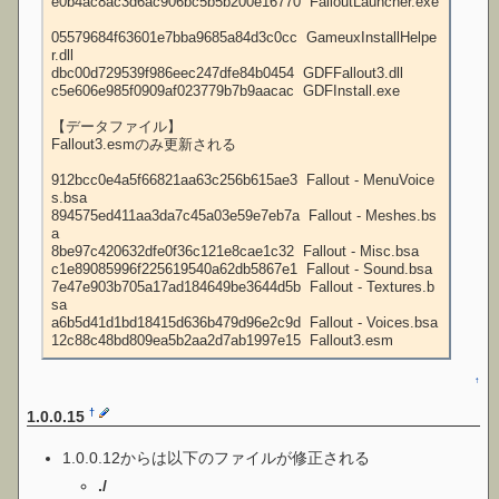
e0b4ac8ac3d6ac906bc5b5b200e16770  FalloutLauncher.exe

05579684f63601e7bba9685a84d3c0cc  GameuxInstallHelpe
r.dll

dbc00d729539f986eec247dfe84b0454  GDFFallout3.dll

c5e606e985f0909af023779b7b9aacac  GDFInstall.exe

【データファイル】

Fallout3.esmのみ更新される

912bcc0e4a5f66821aa63c256b615ae3  Fallout - MenuVoice
s.bsa

894575ed411aa3da7c45a03e59e7eb7a  Fallout - Meshes.bs
a

8be97c420632dfe0f36c121e8cae1c32  Fallout - Misc.bsa

c1e89085996f225619540a62db5867e1  Fallout - Sound.bsa

7e47e903b705a17ad184649be3644d5b  Fallout - Textures.b
sa

a6b5d41d1bd18415d636b479d96e2c9d  Fallout - Voices.bsa

12c88c48bd809ea5b2aa2d7ab1997e15  Fallout3.esm
↑
†
1.0.0.15
1.0.0.12からは以下のファイルが修正される
./