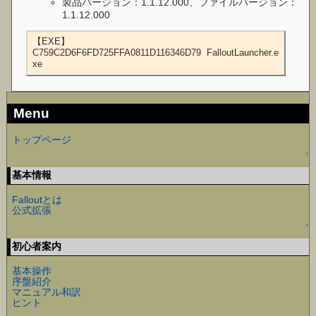
製品バージョン：1.1.12.000、ファイルバージョン：
1.1.12.000
【EXE】

C759C2D6F6FD725FFA0811D116346D79  FalloutLauncher.e
xe
Menu
トップページ
↑
基本情報
Falloutとは
公式拡張
↑
初心者案内
基本操作
序盤紹介
マニュアル和訳
ヒント