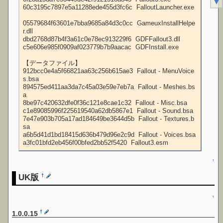
▼
60c3195c7897e5a11288ede455d3fc6c  FalloutLauncher.exe

05579684f63601e7bba9685a84d3c0cc  GameuxInstallHelpe
r.dll

dbd2768d87b4f3a61c0e78ec913229f6  GDFFallout3.dll

c5e606e985f0909af023779b7b9aacac  GDFInstall.exe

【データファイル】

912bcc0e4a5f66821aa63c256b615ae3  Fallout - MenuVoice
s.bsa

894575ed411aa3da7c45a03e59e7eb7a  Fallout - Meshes.bs
a

8be97c420632dfe0f36c121e8cae1c32  Fallout - Misc.bsa

c1e89085996f225619540a62db5867e1  Fallout - Sound.bsa

7e47e903b705a17ad184649be3644d5b  Fallout - Textures.b
sa

a6b5d41d1bd18415d636b479d96e2c9d  Fallout - Voices.bsa

a3fc01bfd2eb456f00bfed2bb52f5420  Fallout3.esm
↑
UK版
†
↑
†
1.0.0.15