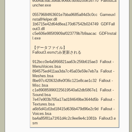
e0b4ac8ac3d6ac906bc5b5b200e16770  FalloutLa
uncher.exe

05579684f63601e7bba9685a84d3c0cc  GameuxI
nstallHelper.dll

1b6715e42d64d8ea170d67542b024749  GDFFall
out3.dll

c5e606e985f0909af023779b7b9aacac  GDFInstal
l.exe

【データファイル】

Fallout3.esmのみ更新される

912bcc0e4a5f66821aa63c256b615ae3  Fallout - 
MenuVoices.bsa

894575ed411aa3da7c45a03e59e7eb7a  Fallout - 
Meshes.bsa

8be97c420632dfe0f36c121e8cae1c32  Fallout - 
Misc.bsa

c1e89085996f225619540a62db5867e1  Fallout - 
Sound.bsa

7e47e903b705a17ad184649be3644d5b  Fallout - 
Textures.bsa

a6b5d41d1bd18415d636b479d96e2c9d  Fallout - 
Voices.bsa

ba4a85f81a71f61d4c2c9ee9e4c1081b  Fallout3.e
sm