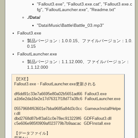
"Fallout3.exe", "Fallout3.exe.cat", "Fallout3.exe.c
fg", "FalloutLauncher.exe", "Readme.txt"
./Data/
"Data\Music\Battle\Battle_03.mp3"
Fallout3.exe
製品バージョン：1.0.0.15、ファイルバージョン：1.0.
0.15
FalloutLauncher.exe
製品バージョン：1.1.12.000、ファイルバージョン：
1.1.12.000
【EXE】

Fallout3.exe・FalloutLauncher.exe更新される

df6dd91c33e7a6695e80a02b5651ad66  Fallout3.exe

a1b6e2da16e2e17d76317f18d77a38c6  FalloutLauncher.exe

05579684f63601e7bba9685a84d3c0cc  GameuxInstallHelpe
r.dll

dbd2768d87b4f3a61c0e78ec913229f6  GDFFallout3.dll

c5e606e985f0909af023779b7b9aacac  GDFInstall.exe

【データファイル】
