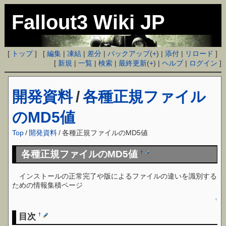
Fallout3 Wiki JP
[
トップ
] [
編集
|
凍結
|
差分
|
バックアップ
(
+
) |
添付
|
リロード
]
[
新規
|
一覧
|
検索
|
最終更新
(
+
) |
ヘルプ
|
ログイン
]
開発資料
/
各種正規ファイル
のMD5値
Top
/
開発資料
/
各種正規ファイルのMD5値
各種正規ファイルのMD5値
†
インストールの正常完了や版によるファイルの違いを識別する
ための情報集積ページ
↑
目次
†