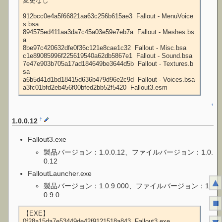
変更なし

912bcc0e4a5f66821aa63c256b615ae3  Fallout - MenuVoice
s.bsa

894575ed411aa3da7c45a03e59e7eb7a  Fallout - Meshes.bs
a

8be97c420632dfe0f36c121e8cae1c32  Fallout - Misc.bsa

c1e89085996f225619540a62db5867e1  Fallout - Sound.bsa

7e47e903b705a17ad184649be3644d5b  Fallout - Textures.b
sa

a6b5d41d1bd18415d636b479d96e2c9d  Fallout - Voices.bsa

a3fc01bfd2eb456f00bfed2bb52f5420  Fallout3.esm
↑
†
1.0.0.12
Fallout3.exe
製品バージョン：1.0.0.12、ファイルバージョン：1.0.
0.12
FalloutLauncher.exe
▲
製品バージョン：1.0.9.000、ファイルバージョン：1.
0.9.0
■
【EXE】

0f28a15da7e53449de42f9121518a843  Fallout3.exe
