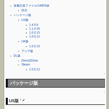
各種正規ファイルのMD5値
目次
パッケージ版
US版
1.4.0.6
1.1.0.35
1.0.0.15
1.0.0.12
UK版
1.0.0.15
アジア版
DL版
Direct2Drive
Steam
1.0.0.12
↑
パッケージ版
†
↑
US版
†