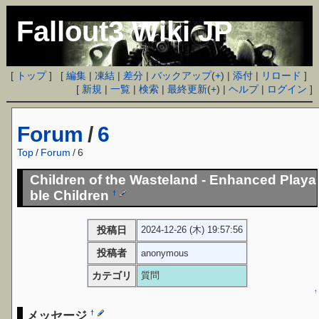
Fallout3 Wiki JP
[
トップ
] [
編集
|
凍結
|
差分
|
バックアップ
(
+
) |
添付
|
リロード
]
[
新規
|
一覧
|
検索
|
最終更新
(
+
) |
ヘルプ
|
ログイン
]
Forum
/
6
Top
/
Forum
/
6
Children of the Wasteland - Enhanced Playa
ble Children
†
投稿日
2024-12-26 (木) 19:57:56
投稿者
anonymous
カテゴリ
質問
↑
メッセージ
†