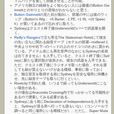
ィムパックを渡して回復させることが可能。
アメリカ独立の経緯をよく知らない人には最後のButton Gw
innettとのやりとりの意味がわからないと思う。
Button Gwinnett
の見た目が面白い。部屋の中には彼のウィ
ッグ（Button's Wig： +5 Barter, -1 PE, +1 IN, +10 Speec
h）が置いてあるので忘れずに取ろう。
Sydneyはクエスト終了後Underworldのバーで武器屋を開
く。
Reilly's Rangers
で立ち寄るThe Statesman Hotelにて彼女
の生い立ちに関わる録音テープ（ホテルの部屋--midlevel.1
中央よりやや右下--のベッドの上のガイコツのわきに置かれ
ている。アイテム名にも再生音声のなかにもSydneyの名前
は出てきません）を入手していると、クエスト終了後にSyd
neyに新たな選択肢が追加され、彼女の武器を入手できる。
ただ、クエスト終了後にラジオメモ取った場合、それを渡
しても銃が貰えないバグがある模様。事前に取っておく
か、独立宣言を取得する前にSydneyを安全な場所に待機さ
せ、先に録音テープを取りに行くといい。
Rivetcityで別れた後、いつまで経ってもUnderworldにこな
い場合がある。
その場合はAnacostia Crossing内で引っかかってる可能性が
あるので捜索してみる必要がある。
Sydneyに会う前にDeclaration of Independenceを入手する
と、Sydneyが居る所へ行っても誰もいない（コンソールで
調べると同じ場所にいる模様だが）。ただし、Super Muta