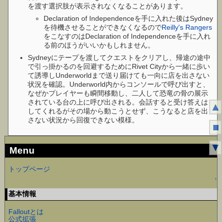
を渡す選択肢が表示されなくなることがあります。
Declaration of Independenceを手に入れた後はSydney
を待機させることができなくなるので
Reilly's Rangers
をこなすのはDeclaration of Independenceを手に入れ
る前のほうがいいかもしれません。
Sydneyにテープを渡してクエストをクリアし、帰途の途中
で引っ掛かるのを回避するためにRivet Cityから一緒に歩い
て誘導しUnderworldまで送り届けても一向に店を出さない
状況を確認。Underworld内からコンソールで呼び出すと、
なぜかプレイヤーも瞬間移動し、二人して恐竜の骨の展示
されている台の上に呼び出される。会話すると受け答えは
▲
してくれるがその場から動こうとせず、こうなると店を出
さない状況から回復できない模様。
■
▼
Menu
トップページ
↑
基本情報
Falloutとは
公式拡張