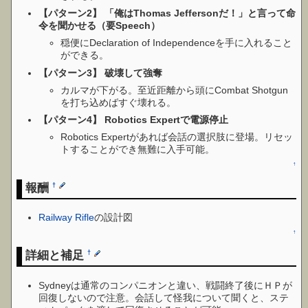
【パターン2】 「俺はThomas Jeffersonだ！」と言って命
令を聞かせる（要Speech）
穏便にDeclaration of Independenceを手に入れること
ができる。
【パターン3】 破壊して強奪
カルマが下がる。至近距離から頭にCombat Shotgun
を打ち込めばすぐ壊れる。
【パターン4】 Robotics Expertで電源停止
Robotics Expertがあれば会話の選択肢に登場。リセッ
トすることができ無難に入手可能。
↑
報酬
†
Railway Rifle
の設計図
↑
詳細と補足
†
Sydneyは通常のコンパニオンと違い、戦闘終了後にＨＰが
回復しないので注意。会話して怪我について聞くと、ステ