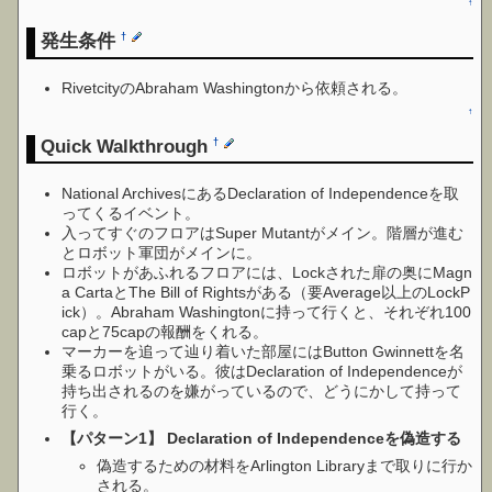
↑
発生条件
†
RivetcityのAbraham Washingtonから依頼される。
↑
Quick Walkthrough
†
National ArchivesにあるDeclaration of Independenceを取
ってくるイベント。
入ってすぐのフロアはSuper Mutantがメイン。階層が進む
とロボット軍団がメインに。
ロボットがあふれるフロアには、Lockされた扉の奥にMagn
a CartaとThe Bill of Rightsがある（要Average以上のLockP
ick）。Abraham Washingtonに持って行くと、それぞれ100
capと75capの報酬をくれる。
マーカーを追って辿り着いた部屋にはButton Gwinnettを名
乗るロボットがいる。彼はDeclaration of Independenceが
持ち出されるのを嫌がっているので、どうにかして持って
行く。
【パターン1】 Declaration of Independenceを偽造する
偽造するための材料をArlington Libraryまで取りに行か
される。