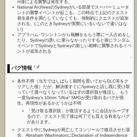
nt達による襲撃は発生する。
National ArchivesのSydneyがいる部屋でスーパーミュータ
ントの襲撃イベントが起こる。この時点で上記のクエスト
発生条件を満たしていなくても、強制的にクエストが追加
される。(このときSydneyが実際にいるいないで違いはな
い)
アブラハム･ワシントンから報酬をもらう際に一人占めをし
たり、Sydneyの誘いに乗らなかったりすると後にランダム
イベントでSydneyとSydneyの新しい相棒に襲撃されるイベ
ントが追加される
↑
バグ情報
†
条件不明（当方ではしばらく期間を置いてからDLC等をク
リアした後）だが、解決後すぐにSydneyと話し既に受け取
っていて選べなくなっているはずの選択肢が復活し、もう
一度Sydney's 10mm "Ultra" SMGが受け取れるバグが発
生。再現性があるかどうかは不明
「受け取る選択肢」が復活するように会話がループす
るので、クエスト完了後は何丁でも貰える有名なバグ
があります。
クエスト中にSydneyが死亡してコンソールで復活させた場
合、Abraham WashingtonにDeclaration of Independence