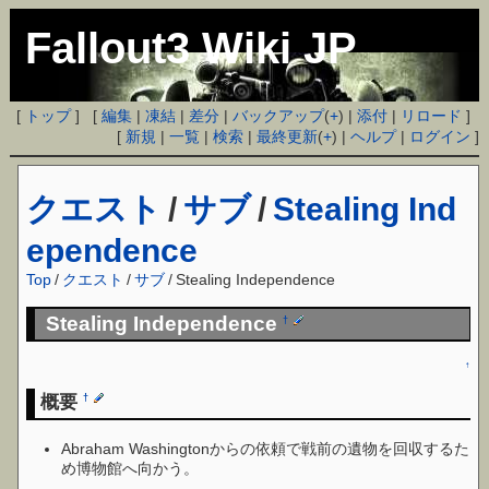
Fallout3 Wiki JP
[
トップ
] [
編集
|
凍結
|
差分
|
バックアップ
(
+
) |
添付
|
リロード
]
[
新規
|
一覧
|
検索
|
最終更新
(
+
) |
ヘルプ
|
ログイン
]
クエスト
/
サブ
/
Stealing Ind
ependence
Top
/
クエスト
/
サブ
/
Stealing Independence
Stealing Independence
†
↑
概要
†
Abraham Washingtonからの依頼で戦前の遺物を回収するた
め博物館へ向かう。