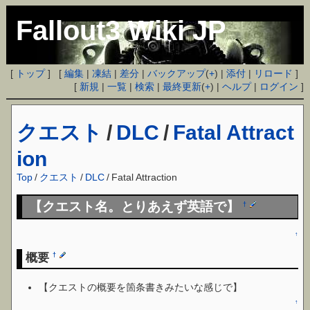
Fallout3 Wiki JP
[
トップ
] [
編集
|
凍結
|
差分
|
バックアップ
(
+
) |
添付
|
リロード
]
[
新規
|
一覧
|
検索
|
最終更新
(
+
) |
ヘルプ
|
ログイン
]
クエスト
/
DLC
/
Fatal Attract
ion
Top
/
クエスト
/
DLC
/
Fatal Attraction
【クエスト名。とりあえず英語で】
†
↑
概要
†
【クエストの概要を箇条書きみたいな感じで】
↑