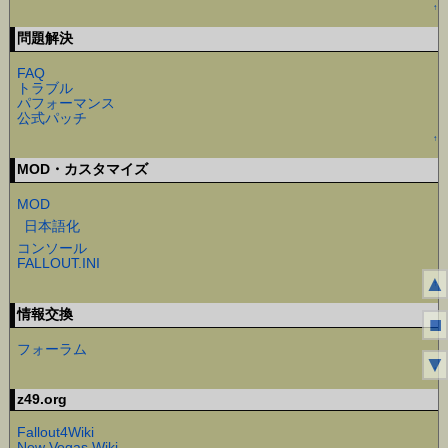
↑
問題解決
FAQ
トラブル
パフォーマンス
公式パッチ
↑
MOD・カスタマイズ
MOD
日本語化
コンソール
FALLOUT.INI
▲
↑
情報交換
■
フォーラム
▼
↑
z49.org
Fallout4Wiki
New Vegas Wiki