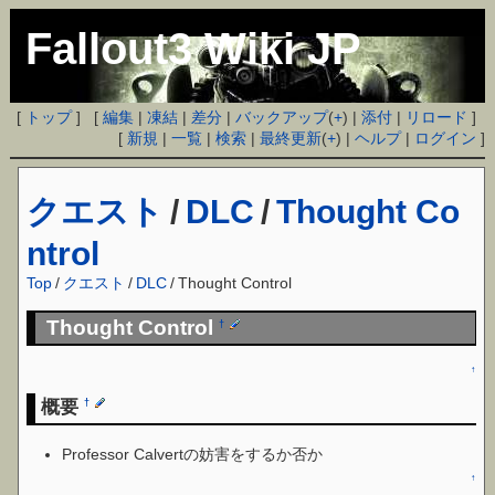
Fallout3 Wiki JP
[
トップ
] [
編集
|
凍結
|
差分
|
バックアップ
(
+
) |
添付
|
リロード
]
[
新規
|
一覧
|
検索
|
最終更新
(
+
) |
ヘルプ
|
ログイン
]
クエスト
/
DLC
/
Thought Co
ntrol
Top
/
クエスト
/
DLC
/
Thought Control
Thought Control
†
↑
概要
†
Professor Calvertの妨害をするか否か
↑