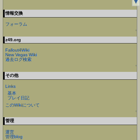
▼
↑
情報交換
フォーラム
↑
z49.org
Fallout4Wiki
New Vegas Wiki
過去ログ検索
↑
その他
Links
基本
プレイ日記
このWikiについて
↑
管理
運営
管理blog