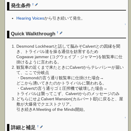
発生条件
†
Hearing Voices
から引き続いて発生。
↑
Quick Walkthrough
†
Desmond Lockheartと話して脳みそCalvertとの因縁を聞
き、トライバル達を操る通信を妨害するため
Cogwave jammer (コグウェイブ・ジャマー)を観覧車に仕
掛けるように言われる。
観覧車の近くまで来たときにCalvertからテレパシーが届い
て、ここで分岐点
・Desmondの言う通り観覧車に仕掛けた場合→
どこから湧いてきたのかトライバルに襲われる。
・Calvertの言う通りゴミ圧搾機で破壊した場合→
トライバルは襲ってこず、Calvertからのメッセージのみ
どちらにせよCalvert Mansion(カルバート邸)に戻ると、屋
敷が大爆発でクエストクリア。
引き続きA Meeting of the Minds開始。
↑
詳細と補足
†