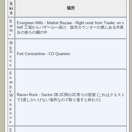
S
場所
ki
ll
B
Evergreen Mills - Market Bazaar - Right nook from Trader, on s
ar
helf 工場からバザールへ抜け、販売カウンターの奥にある作業
te
台の後ろの棚の中
r
Bi
g
G
Fort Constantine - CO Quarters
u
n
s
E
n
er
g
y
Raven Rock - Sector 2B-2C間の2C寄りの部屋 (これはクエスト
W
e
で1度しかいけない場所なので取り逃すと終わり)
a
p
o
n
s
E