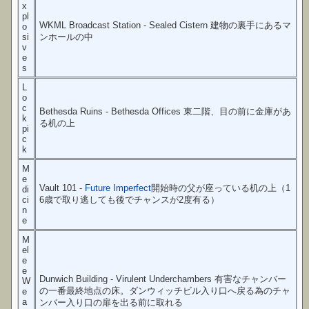
x
pl
WKML Broadcast Station - Sealed Cistern 建物の裏手にあるマ
o
si
ンホールの中
v
e
s
L
o
c
Bethesda Ruins - Bethesda Offices 東二階、目の前に金庫があ
k
る机の上
pi
c
k
M
e
Vault 101 -
Future Imperfect
開始時の父が座っている机の上（1
di
ci
6歳で取り逃しても後でチャンスが2度有る）
n
e
M
el
e
e
Dunwich Building - Virulent Underchambers 有害なチャンバー
W
の一番最終地点の床。ダンウィッチビル入り口へ戻る為のチャ
e
a
ンバー入り口の扉を出る前に取れる