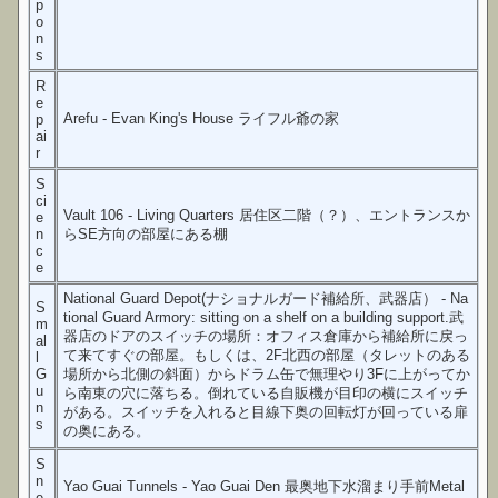
p
o
n
s
R
e
Arefu - Evan King's House ライフル爺の家
p
ai
r
S
ci
Vault 106 - Living Quarters 居住区二階（？）、エントランスか
e
n
らSE方向の部屋にある棚
c
e
National Guard Depot(ナショナルガード補給所、武器店） - Na
S
tional Guard Armory: sitting on a shelf on a building support.武
m
器店のドアのスイッチの場所：オフィス倉庫から補給所に戻っ
al
て来てすぐの部屋。もしくは、2F北西の部屋（タレットのある
l
G
場所から北側の斜面）からドラム缶で無理やり3Fに上がってか
u
ら南東の穴に落ちる。倒れている自販機が目印の横にスイッチ
n
がある。スイッチを入れると目線下奥の回転灯が回っている扉
s
の奥にある。
S
n
Yao Guai Tunnels - Yao Guai Den 最奥地下水溜まり手前Metal
e