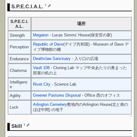
S.P.E.C.I.A.L.
†
S.P.E.C.I.
場所
A.L.
Megaton
- Lucas Simms' House(保安官の家)
Strength
Republic of Dave
(デイブ共和国) - Museum of Dave デ
Perception
イブ博物館の棚
Deathclaw Sanctuary
- 入り口の広場
Endurance
Vault 108
- Cloning Lab マップ中央あたりの奥まった
Charisma
部屋の机の上
Intelligenc
Rivet City
- Science Lab
e
Greener Pastures Disposal
- Office 西のオフィス
Agility
Arlington Cemetery
敷地内のArlington House(北と南の
Luck
ほぼ中間) の地下
↑
Skill
†