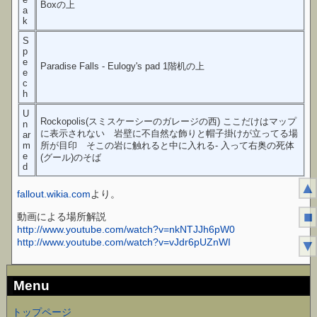
Boxの上
a
k
S
p
e
Paradise Falls - Eulogy's pad 1階机の上
e
c
h
U
Rockopolis(スミスケーシーのガレージの西) ここだけはマップ
n
に表示されない 岩壁に不自然な飾りと帽子掛けが立ってる場
ar
m
所が目印 そこの岩に触れると中に入れる- 入って右奥の死体
e
(グール)のそば
d
▲
fallout.wikia.com
より。
■
動画による場所解説
http://www.youtube.com/watch?v=nkNTJJh6pW0
http://www.youtube.com/watch?v=vJdr6pUZnWI
▼
Menu
トップページ