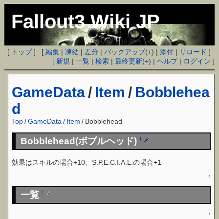
Fallout3 Wiki JP
[
トップ
] [
編集
|
凍結
|
差分
|
バックアップ
(
+
) |
添付
|
リロード
]
[
新規
|
一覧
|
検索
|
最終更新
(
+
) |
ヘルプ
|
ログイン
]
GameData
/
Item
/
Bobblehea
d
Top
/
GameData
/
Item
/
Bobblehead
Bobblehead(ボブルヘッド)
†
効果はスキルの場合+10、S.P.E.C.I.A.L.の場合+1
↑
一覧
†
↑