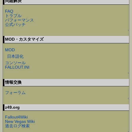
問題解決
FAQ
トラブル
パフォーマンス
公式パッチ
↑
MOD・カスタマイズ
MOD
日本語化
コンソール
FALLOUT.INI
↑
情報交換
フォーラム
↑
z49.org
Fallout4Wiki
New Vegas Wiki
過去ログ検索
↑