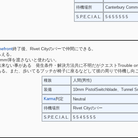
待機場所
Canterbury Comm
S.P.E.C.I.A.L.
5 6 5 5 5 5 5
mefront
終了後、Rivet Cityのバーで仲間にできる。
らえる。
lは10mm弾を渡さないと使わない。
ない事がある 発生条件・解決方法共に不明だがクエストTrouble on t
ある。また、歩いてるブッチが椅子に座るなどして彼の周りで待機し向
種族
人間(男性)
装備
10mm PistolSwitchblade、Tunnel Sn
Karma
判定
Neutral
待機場所
Rivet Cityのバー
S.P.E.C.I.A.L.
5 5 4 5 5 5 5