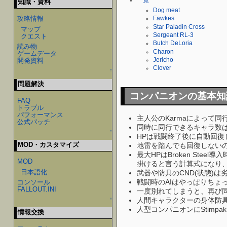
一覧
知識・資料
Dog meat
攻略情報
Fawkes
Star Paladin Cross
マップ
Sergeant RL-3
クエスト
Butch DeLoria
読み物
Charon
ゲームデータ
Jericho
開発資料
Clover
↑
問題解決
コンパニオンの基本
FAQ
トラブル
パフォーマンス
主人公のKarmaによって
公式パッチ
同時に同行できるキャラ数は1
↑
HPは戦闘終了後に自動回復し
MOD・カスタマイズ
地雷を踏んでも回復しない
最大HPはBroken Stee
MOD
掛けると言う計算式になり、
日本語化
武器や防具のCND(状態)
戦闘時のAIはやっぱりちょ
コンソール
FALLOUT.INI
一度別れてしまうと、再び
人間キャラクターの身体防
↑
人型コンパニオンにStim
情報交換