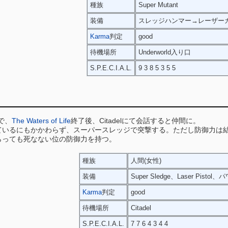
種族
Super Mutant
装備
スレッジハンマー→レーザー
Karma
判定
good
待機場所
Underworld入り口
S.P.E.C.I.A.L.
9 3 8 5 3 5 5
属で、
The Waters of Life
終了後、Citadelにて会話すると仲間に。
ているにもかかわらず、スーパースレッジで突撃する。ただし防御力は
らっても死なない位の防御力を持つ。
外の世界からVault101まで護衛したのは彼女、なので年齢的には若く見
種族
人間(女性)
装備
Super Sledge、Laser Pist
Karma
判定
good
待機場所
Citadel
S.P.E.C.I.A.L.
7 7 6 4 3 4 4