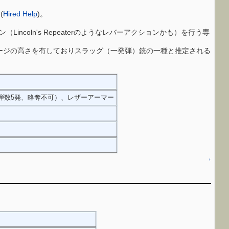
(
Hired Help
)。
Lincoln's Repeaterのようなレバーアクションかも）を行う専
離ダメージの高さを有しておりスラッグ（一発弾）銃の一種と推定される
ション、装弾数5発、略奪不可）、レザーアーマー
↑