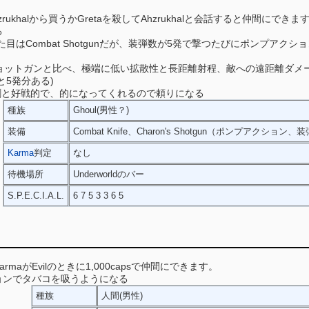
hzrukhalから買うかGretaを殺してAhzrukhalと会話すると仲間にできます
る
た目はCombat Shotgunだが、装弾数が5発で撃つたびにポンプアクション（
unは他のショットガンと比べ、極端に低い拡散性と長距離射程、敵への遠距
と5発分ある)
めか、割と好戦的で、的になってくれるので頼りになる
種族
Ghoul(男性？)
装備
Combat Knife、Charon's Shotgun（ポンプアク
Karma
判定
なし
待機場所
Underworldのバー
S.P.E.C.I.A.L.
6 7 5 3 3 6 5
KarmaがEvilのときに1,000capsで仲間にできます。
ョンでタバコを吸うようになる
種族
人間(男性)