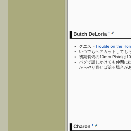
Butch DeLoria
†
クエスト
Trouble on the Ho
いつでもヘアカットしても
初期装備の10mm Pisto
バグで話しかけても仲間に出来
からやり直せば治る場合が
Charon
†