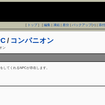
[
トップ
] [
編集
|
凍結
|
差分
|
バックアップ
(
+
) |
添
PC
/
コンパニオン
オン
をしてくれるNPCが存在します。