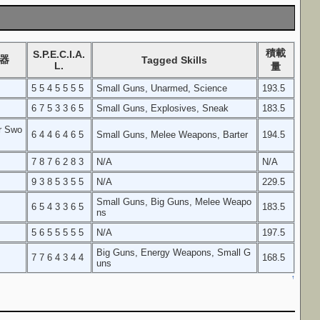
積載
S.P.E.C.I.A.
器
Tagged Skills
L.
量
5 5 4 5 5 5 5
Small Guns, Unarmed, Science
193.5
6 7 5 3 3 6 5
Small Guns, Explosives, Sneak
183.5
r Swo
6 4 4 6 4 6 5
Small Guns, Melee Weapons, Barter
194.5
7 8 7 6 2 8 3
N/A
N/A
9 3 8 5 3 5 5
N/A
229.5
Small Guns, Big Guns, Melee Weapo
6 5 4 3 3 6 5
183.5
ns
5 6 5 5 5 5 5
N/A
197.5
Big Guns, Energy Weapons, Small G
7 7 6 4 3 4 4
168.5
uns
↑