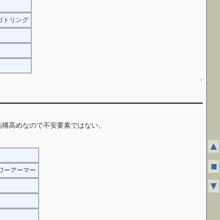
ガトリング
↑
結構高めなので不安要素ではない。
積もっても40過ぎ？
▲
■
ol、パワーアーマー
▼