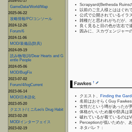
2026-01-17
Scrapyard(Bethesd
GameData/World/Map
以前のご主人様とははぐれ
2025-06-22
公式で公開されているイラス
攻略情報/PC/コンソール
雑種だと思われがちだが、
2024-12-26
良く見ると目の色が左右で
因みに、スカヴェンジャー
Forum/6
2024-11-06
MOD/装備品(防具)
2024-09-19
読み物/歌詞/Dear Hearts and G
entle People
2024-05-06
MOD/BugFix
2023-07-02
Fawkes
†
Forum/4/logCurrent
2023-06-14
クエスト、
Finding the Gar
MOD/日本語化
名前はおそらくGuy Fawkes
2023-05-20
女性だという噂があったが
クエスト/ミニ/Leo's Drug Habit
体格がいいため服や防具は
2023-02-28
破れているが着ているのはVault
MOD/インターフェイス
Perceptionが低いた
ネタバレ？：
ベヒモスとタ
2023-02-19