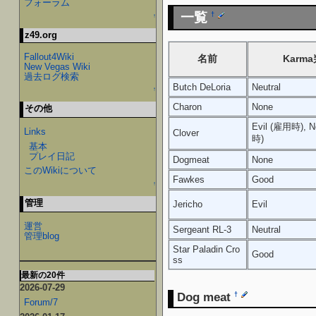
フォーラム
一覧
†
↑
z49.org
Fallout4Wiki
名前
Karm
New Vegas Wiki
過去ログ検索
Butch DeLoria
Neutral
↑
Charon
None
その他
Evil (雇用時), 
Links
Clover
時)
基本
プレイ日記
Dogmeat
None
このWikiについて
Fawkes
Good
↑
管理
Jericho
Evil
運営
Sergeant RL-3
Neutral
管理blog
Star Paladin Cro
Good
ss
最新の20件
2026-07-29
Dog meat
†
Forum/7