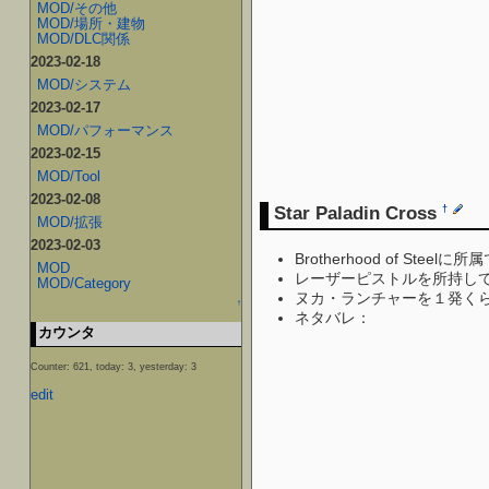
MOD/その他
MOD/場所・建物
MOD/DLC関係
2023-02-18
MOD/システム
2023-02-17
MOD/パフォーマンス
2023-02-15
MOD/Tool
2023-02-08
Star Paladin Cross
†
MOD/拡張
2023-02-03
Brotherhood of Steelに所
MOD
レーザーピストルを所持し
MOD/Category
ヌカ・ランチャーを１発く
↑
ネタバレ：
19年前に親父を
カウンタ
Counter: 621, today: 3, yesterday: 3
edit