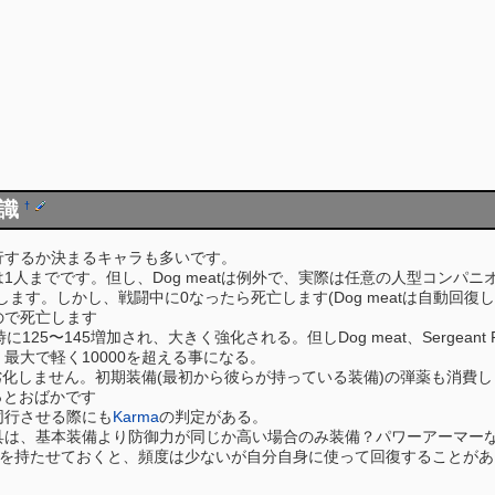
知識
†
同行するか決まるキャラも多いです。
人までです。但し、Dog meatは例外で、実際は任意の人型コンパニオン
ます。しかし、戦闘中に0なったら死亡します(Dog meatは自動回復
ので死亡します
l導入時に125〜145増加され、大きく強化される。但しDog meat、Serge
最大で軽く10000を超える事になる。
は劣化しません。初期装備(最初から彼らが持っている装備)の弾薬も消
っとおばかです
同行させる際にも
Karma
の判定がある。
具は、基本装備より防御力が同じか高い場合のみ装備？パワーアーマー
pakを持たせておくと、頻度は少ないが自分自身に使って回復することが