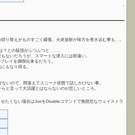
↑
の切り替えがものすごく緩慢。火炎放射が味方を巻き込む事も…。
では？との疑惑がふつふつと……。
要もないだろうが、スマートな潜入には程遠い。
軍人ロールプレイを満喫出来るだろう。
点にもなり得る。
元に戻せないので、間違えてスニーク状態で話しかけない事。
し、だからと言って大活躍とはならないのが悲しいところ。
くない場合はJoeをDisableコマンドで無慈悲なウェイストラ