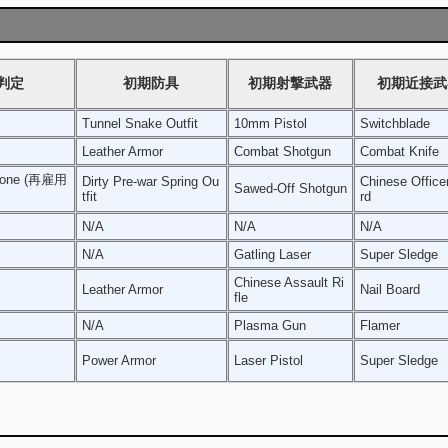
a判定
初期防具
初期射撃武器
初期近接武
Tunnel Snake Outfit
10mm Pistol
Switchblade
Leather Armor
Combat Shotgun
Combat Knife
None (再雇用
Dirty Pre-war Spring Ou
Chinese Office
Sawed-Off Shotgun
tfit
rd
N/A
N/A
N/A
N/A
Gatling Laser
Super Sledge
Chinese Assault Ri
Leather Armor
Nail Board
fle
N/A
Plasma Gun
Flamer
Power Armor
Laser Pistol
Super Sledge