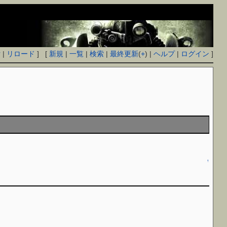
付
|
リロード
] [
新規
|
一覧
|
検索
|
最終更新
(
+
) |
ヘルプ
|
ログイン
]
↑