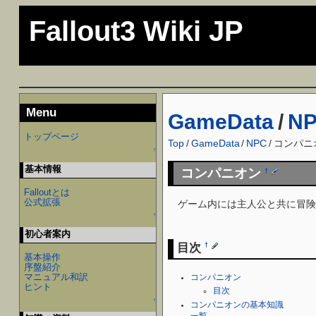
Fallout3 Wiki JP
Menu
GameData
/
N
トップページ
Top
/
GameData
/
NPC
/
コンパニ
↑
基本情報
コンパニオン
†
Falloutとは
公式拡張
ゲーム内には主人公と共に冒険
↑
初心者案内
目次
†
基本操作
序盤紹介
マニュアル和訳
コンパニオン
ヒント
目次
↑
コンパニオンの基本知識