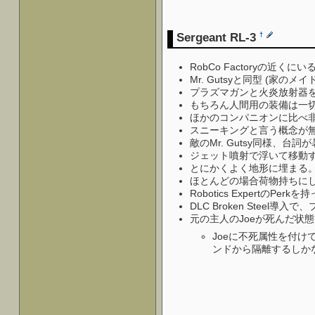
Sergeant RL-3
†
RobCo Factoryの近くにいる
Mr. Gutsyと同型 (家の
プラズマガンと火炎放射器
もちろん人間用の装備は一
ほかのコンパニオンに比べ非
スニーキングと言う概念が
敵のMr. Gutsy同様、台詞
ジェット噴射で浮いて移動
とにかくよく地形に埋まる
ほとんどの場合荷物持ちに
Robotics Exper
DLC Broken Ste
元の主人のJoeが死んだ状
Joeに不死属性を付け
ンドから隔離するしか