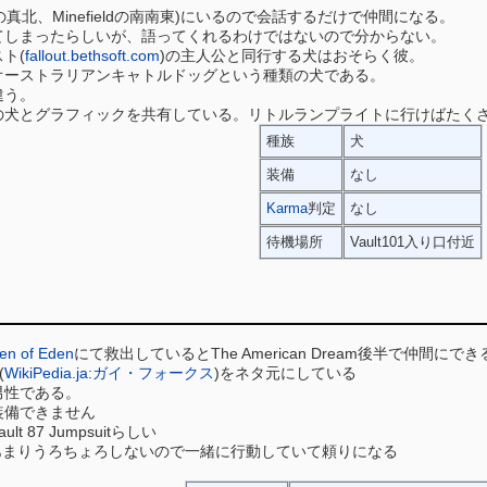
a Ruinsの真北、Minefieldの南南東)にいるので会話するだけで仲間になる。
てしまったらしいが、語ってくれるわけではないので分からない。
ト(
fallout.bethsoft.com
)の主人公と同行する犬はおそらく彼。
オーストラリアンキャトルドッグという種類の犬である。
違う。
の犬とグラフィックを共有している。リトルランプライトに行けばたく
種族
犬
装備
なし
Karma
判定
なし
待機場所
Vault101入り口付近
den of Eden
にて救出しているとThe American Dream後半で仲間にでき
(
WikiPedia.ja:ガイ・フォークス
)をネタ元にしている
男性である。
装備できません
 87 Jumpsuitらしい
めか、あまりうろちょろしないので一緒に行動していて頼りになる
イマンを張れるぐらい強いとか…