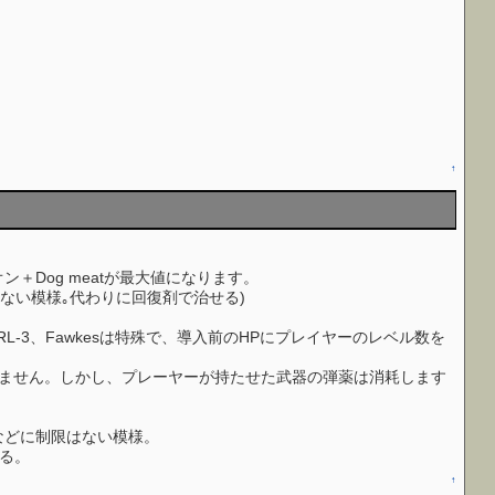
↑
＋Dog meatが最大値になります。
しない模様｡代わりに回復剤で治せる)
ant RL-3、Fawkesは特殊で、導入前のHPにプレイヤーのレベル数を
費しません。しかし、プレーヤーが持たせた武器の弾薬は消耗します
などに制限はない模様。
ある。
↑