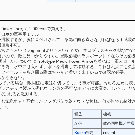
Tinker Joeから1,000capで買える。
メイドロボの軍事用モデル)
を搭載するが、腕に直付けされている為に向き直さなければならず武装
切使用不可。
常にもろい（Dog meatよりもろい）ため、実はプラスチック製なの
無いので、敵に見つかりやすい。見敵必殺のランボープレイならその必
が暑苦しい。ついでにPrototype Medic Power Armorを着れば、
する為、水中には入れず、水上を滑走して移動する。これは利点にも欠
。フィールドを歩き回る際はちゃんと着いて来ているか確認が必要。
しかならない。
tのPerkを持っている場合、敵同様に電源を切ってしまう事が可能。もちろん
el導入で、プラスチック製から劣化ウラン製の堅牢なボディに大変身。しか
態で別れると敵対する。
ても気絶すると死亡したフラグが立つ為アウトな模様。何が何でも敵対させた
ない。
種族
機械
装備
敵の同型機と同様
Karma
判定
neutral