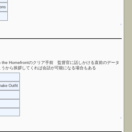
ons
↑
he Homefrontのクリア手前 監督官に話しかける直前のデータ
こうから挨拶してくれば会話が可能になる場合もある
ake Outfit
↑