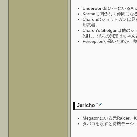
UnderworldのバーにいるA
Karmaに関係なく仲間にな
Charonのショットガンは見
用武器。
Charon's Shotg
(但し、弾丸の判定はちゃん
Perceptionが高いた
Jericho
†
Megatonにいる元Raider。
タバコを渡すと待機モーシ