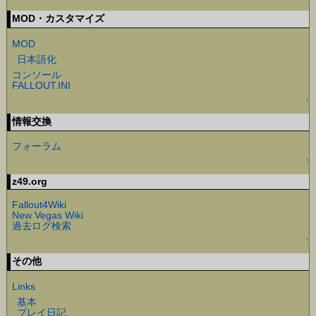
MOD・カスタマイズ
MOD
日本語化
コンソール
FALLOUT.INI
↑
情報交換
フォーラム
↑
z49.org
Fallout4Wiki
New Vegas Wiki
過去ログ検索
↑
その他
Links
基本
プレイ日記