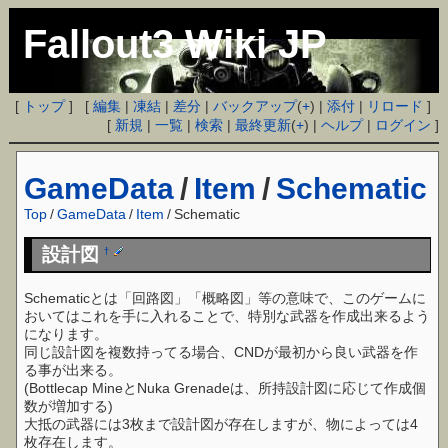
Fallout3 Wiki JP
[
トップ
] [
編集
|
凍結
|
差分
|
バックアップ
(
+
) |
添付
|
リロード
]
[
新規
|
一覧
|
検索
|
最終更新
(
+
) |
ヘルプ
|
ログイン
]
GameData
/
Item
/
Schematic
Top
/
GameData
/
Item
/
Schematic
設計図
†
Schematicとは「回路図」「概略図」等の意味で、このゲームに
おいてはこれを手に入れることで、特別な武器を作成出来るよう
になります。
同じ設計図を複数持ってる場合、CNDが最初から良い武器を作
る事が出来る。
(Bottlecap MineとNuka Grenadeは、所持設計図に応じて作成個
数が増加する)
大抵の武器には3枚まで設計図が存在しますが、物によっては4
枚存在します。