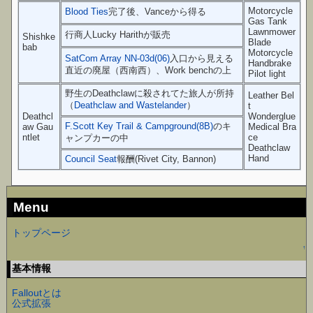
Motorcycle
Blood Ties
完了後、Vanceから得る
Gas Tank
Lawnmower
行商人Lucky Harithが販売
Shishke
Blade
bab
Motorcycle
SatCom Array NN-03d(06)
入口から見える
Handbrake
直近の廃屋（西南西）、Work benchの上
Pilot light
野生のDeathclawに殺されてた旅人が所持
Leather Bel
（
Deathclaw and Wastelander
）
t
Deathcl
Wonderglue
F.Scott Key Trail & Campground(8B)
のキ
aw Gau
Medical Bra
ntlet
ce
ャンプカーの中
Deathclaw
Hand
Council Seat
報酬(Rivet City, Bannon)
Menu
トップページ
↑
基本情報
Falloutとは
公式拡張