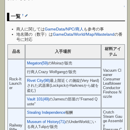
↑
一覧
†
商人に関しては
GameData/NPC/商人
も参考の事
地名隣の（数字）は
GameData/World/Map/Wasteland
の番
号に対応
材料アイ
品名
入手場所
テム
Megaton(59)
のMoiraが販売
Vacuum Cl
行商人Crazy Wolfgangが販売
eaner
Rock-It
Consumer
Rivet City(98)
最上階近くの施錠(Very Hard)
Launch
Leafblower
された武器庫(LockpickかHarknesから鍵を
er
Conductor
盗む)
Firehose N
ozzle
Vault 101(49)
のJamesの部屋の"Framed Q
uote"
Crutch
Stealing Independence
報酬
Steam Gau
ge Assembl
Museum of History(71)
のUnderWorldにい
Railway
y
る商人Tulipが販売
Rifle
Pressure C