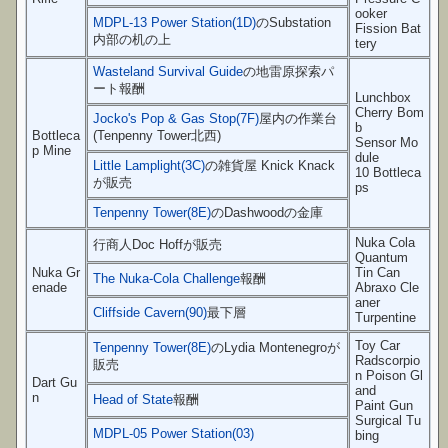
ooker
MDPL-13 Power Station(1D)
のSubstation
Fission Bat
内部の机の上
tery
Wasteland Survival Guide
の地雷原探索パ
ート報酬
Lunchbox
Cherry Bom
Jocko's Pop & Gas Stop(7F)
屋内の作業台
b
Bottleca
(Tenpenny Tower北西)
Sensor Mo
p Mine
dule
Little Lamplight(3C)
の雑貨屋 Knick Knack
10 Bottleca
が販売
ps
Tenpenny Tower(8E)
のDashwoodの金庫
Nuka Cola
行商人Doc Hoffが販売
Quantum
Nuka Gr
Tin Can
The Nuka-Cola Challenge
報酬
enade
Abraxo Cle
aner
Cliffside Cavern(90)
最下層
Turpentine
Toy Car
Tenpenny Tower(8E)
のLydia Montenegroが
Radscorpio
販売
n Poison Gl
Dart Gu
and
n
Head of State
報酬
Paint Gun
Surgical Tu
MDPL-05 Power Station(03)
bing