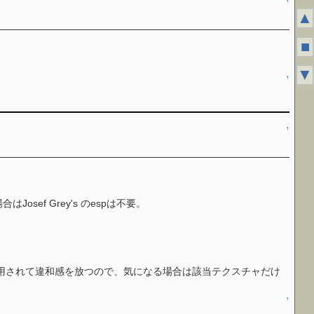
↑
▲
■
。
▼
↑
↑
はJosef Grey's のespは不要。
用されて違和感を放つので、気になる場合は該当テクスチャだけ
↑