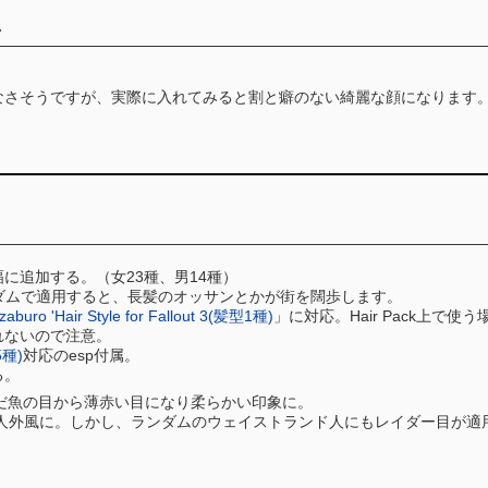
なさそうですが、実際に入れてみると割と癖のない綺麗な顔になります
に追加する。（女23種、男14種）
ダムで適用すると、長髪のオッサンとかが街を闊歩します。
ozaburo 'Hair Style for Fallout 3(髪型1種)
」に対応。Hair Pack上で使う場合
れないので注意。
5種)
対応のesp付属。
る。
の死んだ魚の目から薄赤い目になり柔らかい印象に。
人外風に。しかし、ランダムのウェイストランド人にもレイダー目が適