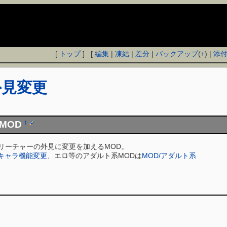
[
トップ
] [
編集
|
凍結
|
差分
|
バックアップ
(
+
) |
添
外見変更
MOD
†
クリーチャーの外見に変更を加えるMOD。
/キャラ機能変更
、エロ等のアダルト系MODは
MOD/アダルト系