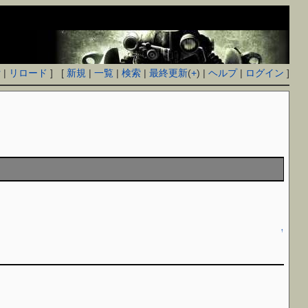
付
|
リロード
] [
新規
|
一覧
|
検索
|
最終更新
(
+
) |
ヘルプ
|
ログイン
]
↑