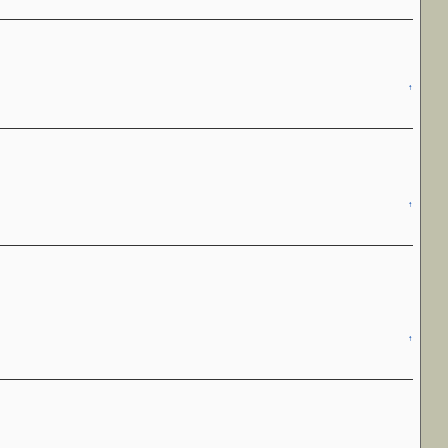
↑
↑
↑