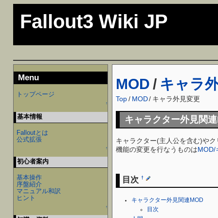
Fallout3 Wiki JP
Menu
MOD
/
キャラ
トップページ
Top
/
MOD
/
キャラ外見変更
↑
基本情報
キャラクター外見関連
Falloutとは
公式拡張
キャラクター(主人公を含む)や
機能の変更を行なうものは
MOD
↑
初心者案内
基本操作
目次
†
序盤紹介
マニュアル和訳
ヒント
キャラクター外見関連MOD
↑
目次