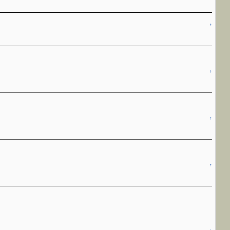
↑
↑
↑
↑