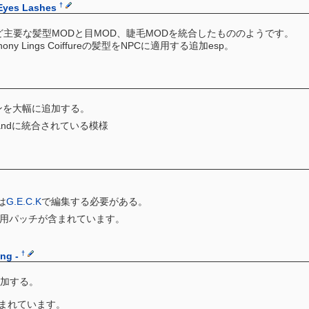
†
 Eyes Lashes
m Hairなど主要な髪型MODと目MOD、睫毛MODを統合したもののようです。
ony Lings Coiffureの髪型をNPCに適用する追加esp。
ンを大幅に追加する。
Wastelandに統合されている模様
は
G.E.C.K
で編集する必要がある。
側に併用パッチが含まれています。
†
ng -
加する。
irも含まれています。