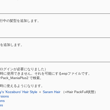
行中の髪型を追加します。
を追加します。
登録とログインが必要になりました）
同時に使用できません。それを可能にするespファイルです。
irPack_ManiaPlus2 で検索。
同時に使えるようになります。
y's 'Kozaburo' Hair Style
＋
Saram Hair
（=Hair PackFull状態）
rsions
ons
es