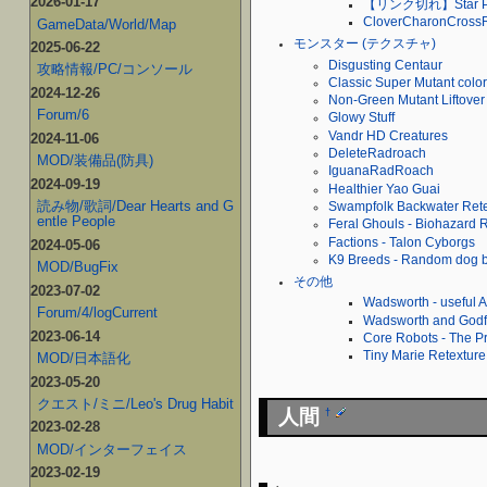
2026-01-17
【リンク切れ】Star Pal
CloverCharonCrossR
GameData/World/Map
モンスター (テクスチャ)
2025-06-22
Disgusting Centaur
攻略情報/PC/コンソール
Classic Super Mutant color
2024-12-26
Non-Green Mutant Liftover
Forum/6
Glowy Stuff
Vandr HD Creatures
2024-11-06
DeleteRadroach
MOD/装備品(防具)
IguanaRadRoach
2024-09-19
Healthier Yao Guai
読み物/歌詞/Dear Hearts and G
Swampfolk Backwater Rete
entle People
Feral Ghouls - Biohazard R
Factions - Talon Cyborgs
2024-05-06
K9 Breeds - Random dog br
MOD/BugFix
その他
2023-07-02
Wadsworth - useful 
Forum/4/logCurrent
Wadsworth and Godf
2023-06-14
Core Robots - The Pr
Tiny Marie Retexture 
MOD/日本語化
2023-05-20
クエスト/ミニ/Leo's Drug Habit
人間
†
2023-02-28
MOD/インターフェイス
2023-02-19