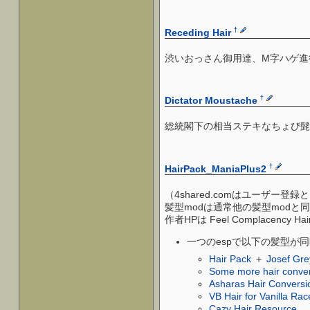
†
Receding Hair
渋いおっさん御用達、M字ハゲ進
†
Dictator Moustache
総統閣下の相当ステキなちょび髭
†
HairPack_ManiaPlus2
（4shared.comはユーザー
髪型modは通常他の髪型modと
作者HPは Feel Complacency Ha
一つのespで以下の髪型が
Hair Pack
＋
Josef Gre
Some more hair conve
Asharas Hair Conversi
VB Hair for Vanilla Rac
Cazy Hair Resource