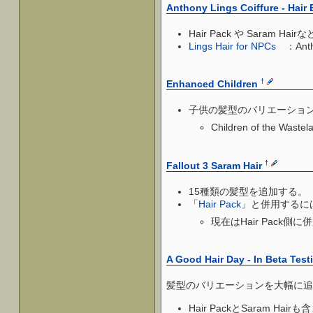
Anthony Lings Coiffure - Hair
Hair Pack や Sara
Lings Hair for NPCs
：Anth
†
Enhanced Children
子供の髪型のバリエーショ
Children of the 
†
Fallout 3 Saram Hair
15種類の髪型を追加する。
「
Hair Pack
」と併用するに
現在はHair Pack
A Good Hair Day - In Beta Testi
髪型のバリエーションを大幅に追
Hair PackとSaram Ha