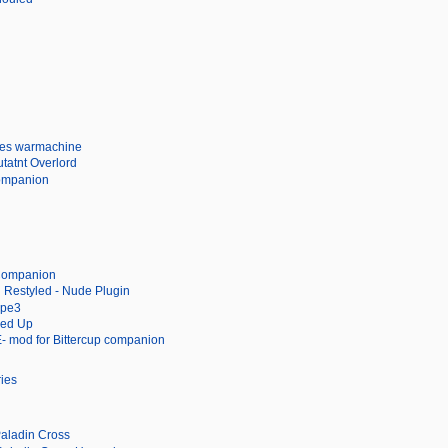
 warmachine
tatnt Overlord
ompanion
 Companion
 Restyled - Nude Plugin
ype3
hed Up
 for Bittercup companion
ies
Paladin Cross