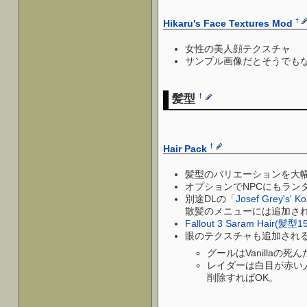
†
Hikaru's Face Textures Mod
女性の美人顔テクスチャ
サンプル画像だとそうでも
髪型
†
†
Hair Pack
髪型のバリエーションを大幅
オプションでNPCにもラン
別途DLの「
Josef Grey's' K
散髪のメニューには追加さ
Fallout 3 Saram Hair(髪型1
眼のテクスチャも追加され
グールはVanilla
レイダーは白目が赤い
削除すればOK。