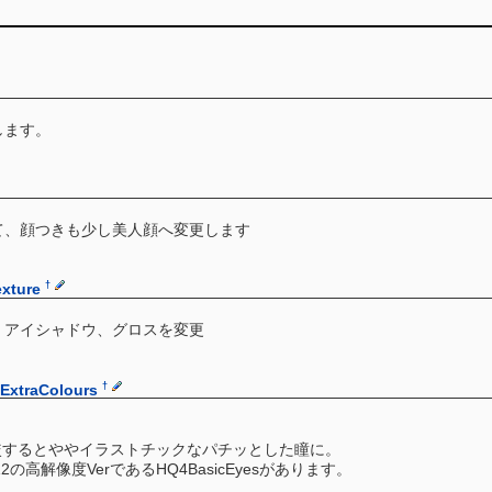
します。
て、顔つきも少し美人顔へ変更します
†
xture
、アイシャドウ、グロスを変更
†
ExtraColours
。
較するとややイラストチックなパチッとした瞳に。
x512の高解像度VerであるHQ4BasicEyesがあります。