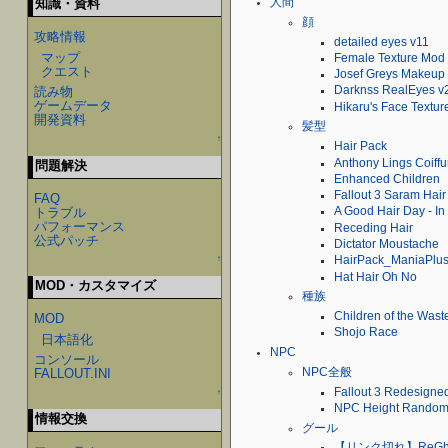
人間
知識・資料
顔
攻略情報
detailed eyes v11
マップ
Female Texture Mod
クエスト
Josef Greys Makeup 
読み物
Darknss RealEyes v
ゲームデータ
Hikaru's Face Textu
開発資料
髪型
↑
Hair Pack
Anthony Lings Coiffu
問題解決
Enhanced Children
Fallout 3 Saram Hair
FAQ
トラブル
A Good Hair Day - In 
パフォーマンス
Receding Hair
公式パッチ
Dictator Moustache
↑
HairPack_ManiaPlu
Hat Hair Oh No
MOD・カスタマイズ
種族
Children of the Wa
MOD
Shojo Race
日本語化
NPC
コンソール
NPC全般
FALLOUT.INI
Fallout 3 Redesigned
↑
NPC Height Random
情報交換
グール
【リンク切れ】ReGho