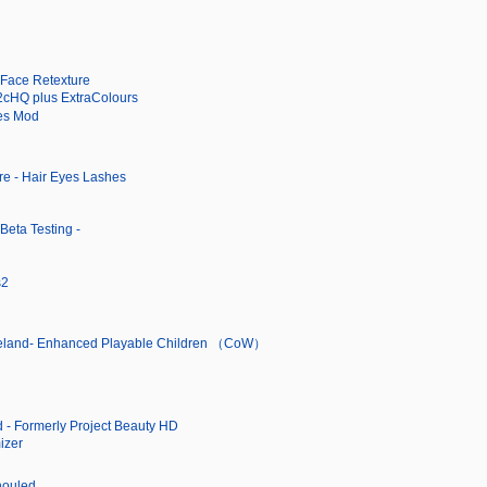
Face Retexture
2cHQ plus ExtraColours
res Mod
re - Hair Eyes Lashes
Beta Testing -
s2
steland- Enhanced Playable Children （CoW）
 - Formerly Project Beauty HD
izer
uled