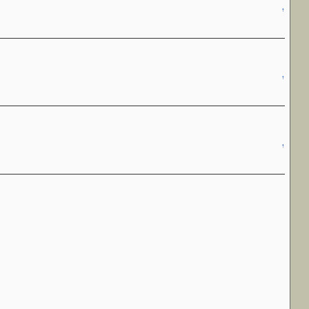
↑
↑
↑