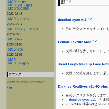
顔
†
MOD/その他
MOD/場所・建物
MOD/DLC関係
2023-02-18
MOD/システム
†
detailed eyes v11
2023-02-17
目のテクスチャをキレイに
MOD/パフォーマンス
2023-02-15
MOD/Tool
†
Female Texture Mod
2023-02-08
MOD/拡張
女性の肌を少しキレイにし
2023-02-03
MOD
MOD/Category
Josef Greys Makeup Face Rete
↑
女性に化粧を施します。眉
カウンタ
Counter: 500, today: 2, yesterday: 5
Darknss RealEyes v2cHQ plus 
edit
目のテクスチャを変えます
「
detailed eyes v11
」と比
256x256の通常Verと512