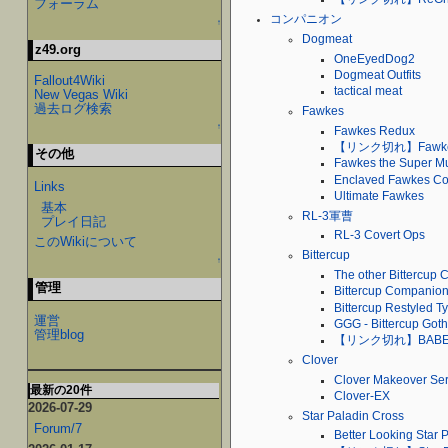
フォーラム
コンパニオン
↑
Dogmeat
z49.org
OneEyedDog2
Dogmeat Outfits
Fallout4Wiki
tactical meat
New Vegas Wiki
過去ログ検索
Fawkes
↑
Fawkes Redux
【リンク切れ】Fawkes
その他
Fawkes the Super Mu
Enclaved Fawkes C
Links
Ultimate Fawkes
基本
RL-3軍曹
プレイ日記
RL-3 Covert Ops
このWikiについて
Bittercup
↑
The other Bittercup
管理
Bittercup Companion
Bittercup Restyled T
運営
GGG - Bittercup Got
管理blog
【リンク切れ】BABE- mod
Clover
Clover Makeover Ser
最新の20件
Clover-EX
2026-07-29
Star Paladin Cross
Forum/7
Better Looking Star 