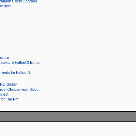
adin Cross Upgrade
estyle
xture
etexture Fallout 3 Edition
eeds for Fallout 3
AND classy
rey- Choose your Robot
oject
for The Pitt